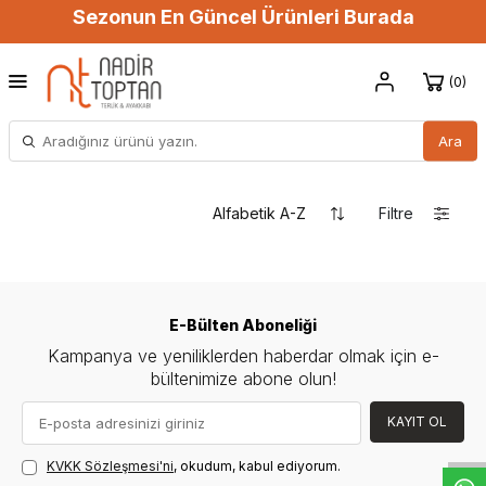
Sezonun En Güncel Ürünleri Burada
0
Ara
Filtre
E-Bülten Aboneliği
Kampanya ve yeniliklerden haberdar olmak için e-
bültenimize abone olun!
W
h
t
s
a
p
p
D
e
s
e
H
a
t
t
KAYIT OL
KVKK Sözleşmesi'ni
, okudum, kabul ediyorum.