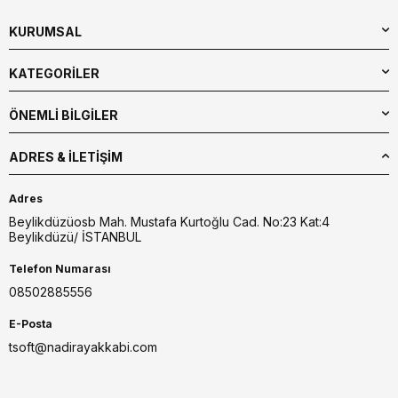
KURUMSAL
KATEGORİLER
ÖNEMLİ BİLGİLER
ADRES & İLETIŞIM
Adres
Beylikdüzüosb Mah. Mustafa Kurtoğlu Cad. No:23 Kat:4
Beylikdüzü/ İSTANBUL
Telefon Numarası
08502885556
E-Posta
tsoft@nadirayakkabi.com