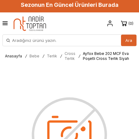
Sezonun En Güncel Ürünleri Burada
0
Ara
Cross
Ayfox Bebe 202 MCF Eva
Anasayfa
/
Bebe
/
Terlik
/
/
Terlik
Poşetli Cross Terlik Siyah