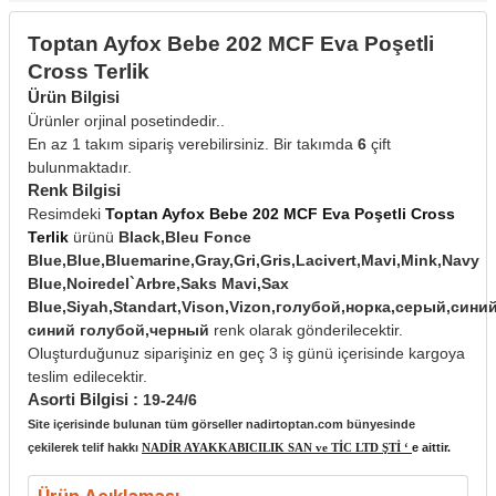
Toptan Ayfox Bebe 202 MCF Eva Poşetli
Cross Terlik
Ürün Bilgisi
Ürünler orjinal posetindedir..
En az 1 takım sipariş verebilirsiniz. Bir takımda
6
çift
bulunmaktadır.
Renk Bilgisi
Resimdeki
Toptan Ayfox Bebe 202 MCF Eva Poşetli Cross
Terlik
ürünü
Black,Bleu Fonce
Blue,Blue,Bluemarine,Gray,Gri,Gris,Lacivert,Mavi,Mink,Navy
Blue,Noiredel`Arbre,Saks Mavi,Sax
Blue,Siyah,Standart,Vison,Vizon,голубой,норка,серый,син
синий голубой,черный
renk olarak gönderilecektir.
Oluşturduğunuz siparişiniz en geç 3 iş günü içerisinde kargoya
teslim edilecektir.
Asorti Bilgisi :
19-24/6
Site içerisinde bulunan tüm görseller nadirtoptan.com bünyesinde
çekilerek telif hakkı
NADİR AYAKKABICILIK SAN ve TİC LTD ŞTİ ‘
e aittir.