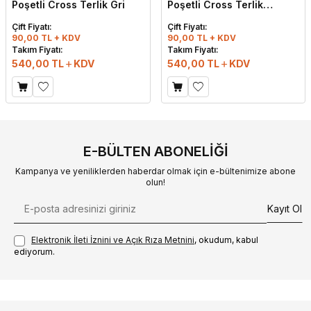
Poşetli Cross Terlik Gri
Poşetli Cross Terlik
Lacivert
Çift Fiyatı:
Çift Fiyatı:
90,00 TL + KDV
90,00 TL + KDV
Takım Fiyatı:
Takım Fiyatı:
540,00
TL
KDV
540,00
TL
KDV
E-BÜLTEN ABONELIĞI
Kampanya ve yeniliklerden haberdar olmak için e-bültenimize abone
olun!
Kayıt Ol
Elektronik İleti İzni‌ni ve Açık Rıza Metni‌ni
, okudum, kabul
ediyorum.