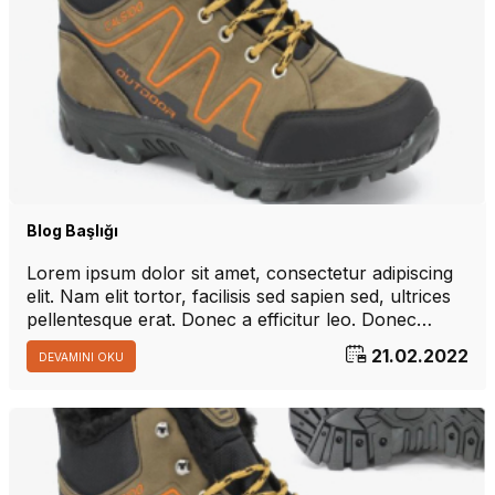
Blog Başlığı
Lorem ipsum dolor sit amet, consectetur adipiscing
elit. Nam elit tortor, facilisis sed sapien sed, ultrices
pellentesque erat. Donec a efficitur leo. Donec
tempus nibh sed nulla sagittis, nec ornare augue
21.02.2022
DEVAMINI OKU
placerat. Vestibulum eu arcu vitae elit dignissim
varius. Vestibulum rutrum metus quis iaculis aliquam.
W
h
t
s
a
p
p
D
e
s
e
H
a
t
t