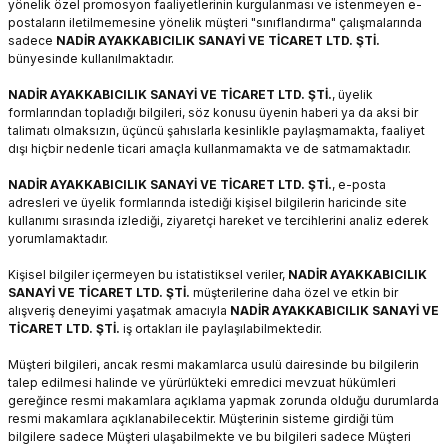
yönelik özel promosyon faaliyetlerinin kurgulanması ve istenmeyen e-
postaların iletilmemesine yönelik müşteri "sınıflandırma" çalışmalarında
sadece
NADİR AYAKKABICILIK SANAYİ VE TİCARET LTD. ŞTİ.
bünyesinde kullanılmaktadır.
NADİR AYAKKABICILIK SANAYİ VE TİCARET LTD. ŞTİ.
, üyelik
formlarından topladığı bilgileri, söz konusu üyenin haberi ya da aksi bir
talimatı olmaksızın, üçüncü şahıslarla kesinlikle paylaşmamakta, faaliyet
dışı hiçbir nedenle ticari amaçla kullanmamakta ve de satmamaktadır.
NADİR AYAKKABICILIK SANAYİ VE TİCARET LTD. ŞTİ.
, e-posta
adresleri ve üyelik formlarında istediği kişisel bilgilerin haricinde site
kullanımı sırasında izlediği, ziyaretçi hareket ve tercihlerini analiz ederek
yorumlamaktadır.
Kişisel bilgiler içermeyen bu istatistiksel veriler,
NADİR AYAKKABICILIK
SANAYİ VE TİCARET LTD. ŞTİ.
müşterilerine daha özel ve etkin bir
alışveriş deneyimi yaşatmak amacıyla
NADİR AYAKKABICILIK SANAYİ VE
TİCARET LTD. ŞTİ.
iş ortakları ile paylaşılabilmektedir.
Müşteri bilgileri, ancak resmi makamlarca usulü dairesinde bu bilgilerin
talep edilmesi halinde ve yürürlükteki emredici mevzuat hükümleri
gereğince resmi makamlara açıklama yapmak zorunda olduğu durumlarda
resmi makamlara açıklanabilecektir. Müşterinin sisteme girdiği tüm
bilgilere sadece Müşteri ulaşabilmekte ve bu bilgileri sadece Müşteri