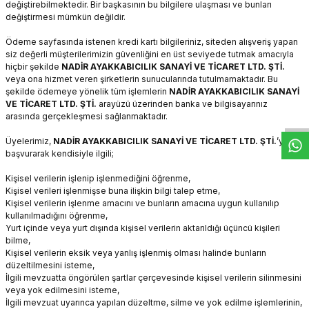
değiştirebilmektedir. Bir başkasının bu bilgilere ulaşması ve bunları
değiştirmesi mümkün değildir.
Ödeme sayfasında istenen kredi kartı bilgileriniz, siteden alışveriş yapan
siz değerli müşterilerimizin güvenliğini en üst seviyede tutmak amacıyla
hiçbir şekilde
NADİR AYAKKABICILIK SANAYİ VE TİCARET LTD. ŞTİ.
veya ona hizmet veren şirketlerin sunucularında tutulmamaktadır. Bu
W
h
t
s
a
p
p
D
e
s
e
H
a
t
t
şekilde ödemeye yönelik tüm işlemlerin
NADİR AYAKKABICILIK SANAYİ
VE TİCARET LTD. ŞTİ.
arayüzü üzerinden banka ve bilgisayarınız
arasında gerçekleşmesi sağlanmaktadır.
Üyelerimiz,
NADİR AYAKKABICILIK SANAYİ VE TİCARET LTD. ŞTİ.
’ye
başvurarak kendisiyle ilgili;
Kişisel verilerin işlenip işlenmediğini öğrenme,
Kişisel verileri işlenmişse buna ilişkin bilgi talep etme,
Kişisel verilerin işlenme amacını ve bunların amacına uygun kullanılıp
kullanılmadığını öğrenme,
Yurt içinde veya yurt dışında kişisel verilerin aktarıldığı üçüncü kişileri
bilme,
Kişisel verilerin eksik veya yanlış işlenmiş olması halinde bunların
düzeltilmesini isteme,
İlgili mevzuatta öngörülen şartlar çerçevesinde kişisel verilerin silinmesini
veya yok edilmesini isteme,
İlgili mevzuat uyarınca yapılan düzeltme, silme ve yok edilme işlemlerinin,