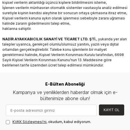
kişisel verilerin aktarıldığı üçüncü kişilere bildirilmesini isteme,
İşlenen verilerin münhasıran otomatik sistemler vasıtasıyla analiz edilmesi
suretiyle kişinin kendisi aleyhine bir sonucun ortaya çıkmasına itiraz etme,
Kişisel verilerin kanuna aykırı olarak işlenmesi sebebiyle zarara uğraması
halinde zararın giderilmesini talep etme,
haklarına sahiptir.
NADİR AYAKKABICILIK SANAYİ VE TİCARET LTD. ŞTİ.
, yukarıda yer alan
talepler uyarınca, gerekçeli olumlu/olumsuz yanıtını, yazılı veya dijital
ortamdan gerçekleştirebilir. Talebe konu işlemlerin bir maliyet
gerektirmesi halinde, Kişisel Verilerin Korunması Kurulu tarafından, 6698
Sayılı Kişisel Verilerin Korunması Kanunu’nun 13. Maddesine göre
belirlenen tarife üzerinden ücret talep edilmesi mümkündür.
E-Bülten Aboneliği
Kampanya ve yeniliklerden haberdar olmak için e-
bültenimize abone olun!
KAYIT OL
KVKK Sözleşmesi'ni
, okudum, kabul ediyorum.