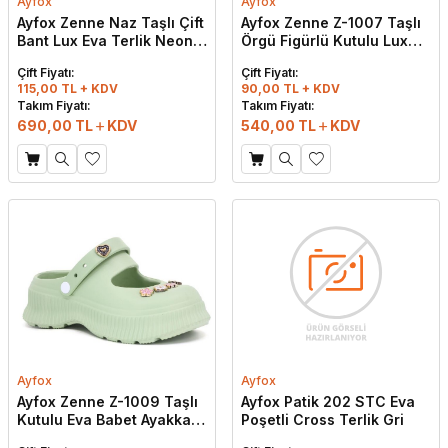
Ayfox
Ayfox
Ayfox Zenne Naz Taşlı Çift
Ayfox Zenne Z-1007 Taşlı
Bant Lux Eva Terlik Neon
Örgü Figürlü Kutulu Lux
Pembe
Eva Terlik Siyah
Çift Fiyatı:
Çift Fiyatı:
115,00 TL + KDV
90,00 TL + KDV
Takım Fiyatı:
Takım Fiyatı:
690,00
TL
KDV
540,00
TL
KDV
Ayfox
Ayfox
Ayfox Zenne Z-1009 Taşlı
Ayfox Patik 202 STC Eva
Kutulu Eva Babet Ayakkabı
Poşetli Cross Terlik Gri
Su Yeşili