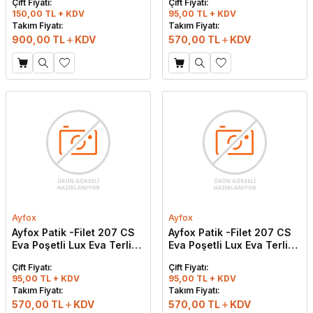
Çift Fiyatı:
Çift Fiyatı:
150,00 TL + KDV
95,00 TL + KDV
Takım Fiyatı:
Takım Fiyatı:
900,00
TL
KDV
570,00
TL
KDV
Ayfox
Ayfox
Ayfox Patik -Filet 207 CS
Ayfox Patik -Filet 207 CS
Eva Poşetli Lux Eva Terlik
Eva Poşetli Lux Eva Terlik
Siyah - Kırmızı
Lacivert - Kırmızı
Çift Fiyatı:
Çift Fiyatı:
95,00 TL + KDV
95,00 TL + KDV
W
h
t
s
a
p
p
D
e
s
e
H
a
t
t
Takım Fiyatı:
Takım Fiyatı:
570,00
TL
KDV
570,00
TL
KDV