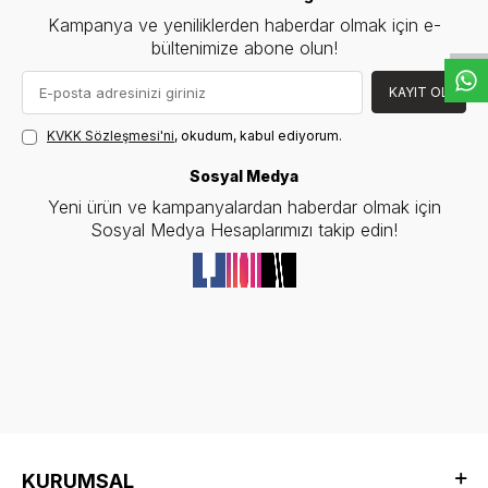
W
h
t
s
a
p
p
D
e
s
e
H
a
t
t
Kampanya ve yeniliklerden haberdar olmak için e-
bültenimize abone olun!
KAYIT OL
KVKK Sözleşmesi'ni
, okudum, kabul ediyorum.
Sosyal Medya
Yeni ürün ve kampanyalardan haberdar olmak için
Sosyal Medya Hesaplarımızı takip edin!
KURUMSAL