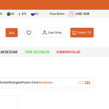
EN
AR
FR
RU
Para Birimi
TL
USD
EUR
Ara
Üye Girişi
Sepet
0
AKSESUAR
YENI GELENLER
KAMPANYALAR
 Azalan
Rastgele
Puana Göre
Sıralama