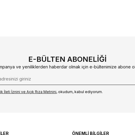
E-BÜLTEN ABONELIĞI
mpanya ve yeniliklerden haberdar olmak için e-bültenimize abone ol
k İleti İzni‌ni ve Açık Rıza Metni‌ni
, okudum, kabul ediyorum.
İLER
ÖNEMLİ BİLGİLER