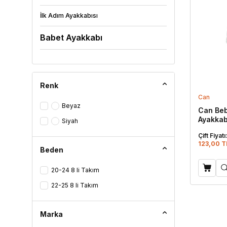
İlk Adım Ayakkabısı
Babet Ayakkabı
Deniz Ayakkabısı
Keten Ayakkabı
Renk
Can
Ev Ayakkabısı
Beyaz
Can Be
Ayakkab
Siyah
Ev Botu
Çift Fiyatı
Panduf
123,00 T
Beden
Bot
20-24 8 li Takım
Çizme
22-25 8 li Takım
Sandalet
Marka
Günlük Ayakkabı