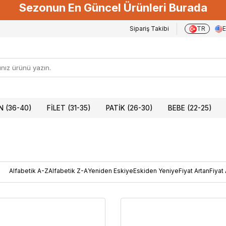
Sezonun En Güncel Ürünleri Burada
Sipariş Takibi
TR
 (36-40)
FILET (31-35)
PATIK (26-30)
BEBE (22-25)
Alfabetik A-Z
Alfabetik Z-A
Yeniden Eskiye
Eskiden Yeniye
Fiyat Artan
Fiyat