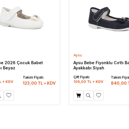
Aysu
be 2026 Çocuk Babet
Aysu Bebe Fiyonklu Cırtlı B
ı Beyaz
Ayakkabı Siyah
:
Çift Fiyatı:
Takım Fiyatı:
Takım Fiyat
L + KDV
105,00 TL + KDV
123,00
TL
KDV
840,00