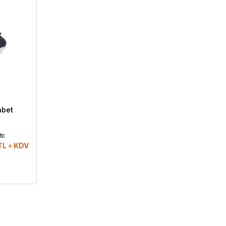
abet
ı:
TL
KDV