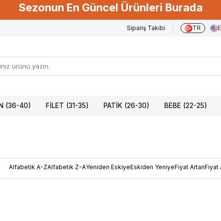
Sezonun En Güncel Ürünleri Burada
Sipariş Takibi
TR
 (36-40)
FILET (31-35)
PATIK (26-30)
BEBE (22-25)
Alfabetik A-Z
Alfabetik Z-A
Yeniden Eskiye
Eskiden Yeniye
Fiyat Artan
Fiyat