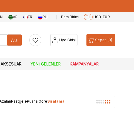
EN
AR
FR
RU
Para Birimi
TL
USD
EUR
Ara
Üye Girişi
Sepet
0
AKSESUAR
YENI GELENLER
KAMPANYALAR
 Azalan
Rastgele
Puana Göre
Sıralama