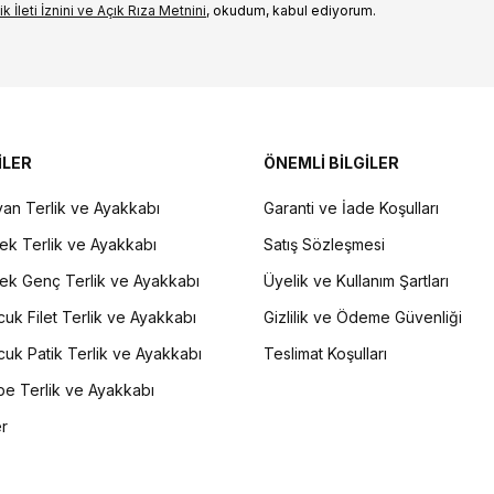
k İleti İzni‌ni ve Açık Rıza Metni‌ni
, okudum, kabul ediyorum.
İLER
ÖNEMLİ BİLGİLER
an Terlik ve Ayakkabı
Garanti ve İade Koşulları
ek Terlik ve Ayakkabı
Satış Sözleşmesi
ek Genç Terlik ve Ayakkabı
Üyelik ve Kullanım Şartları
uk Filet Terlik ve Ayakkabı
Gizlilik ve Ödeme Güvenliği
uk Patik Terlik ve Ayakkabı
Teslimat Koşulları
e Terlik ve Ayakkabı
er