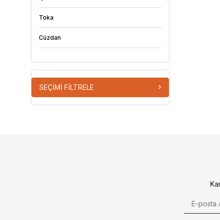
Toka
Cüzdan
Stand
SEÇIMI FILTRELE
Ka