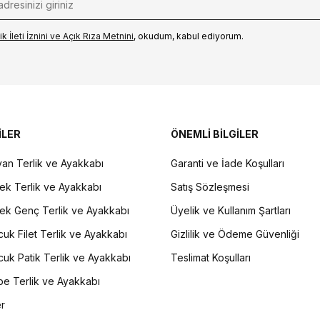
k İleti İzni‌ni ve Açık Rıza Metni‌ni
, okudum, kabul ediyorum.
İLER
ÖNEMLİ BİLGİLER
an Terlik ve Ayakkabı
Garanti ve İade Koşulları
ek Terlik ve Ayakkabı
Satış Sözleşmesi
ek Genç Terlik ve Ayakkabı
Üyelik ve Kullanım Şartları
uk Filet Terlik ve Ayakkabı
Gizlilik ve Ödeme Güvenliği
uk Patik Terlik ve Ayakkabı
Teslimat Koşulları
e Terlik ve Ayakkabı
er