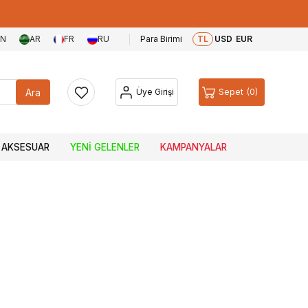
EN
AR
FR
RU
Para Birimi
TL
USD
EUR
Ara
Üye Girişi
Sepet
0
AKSESUAR
YENI GELENLER
KAMPANYALAR