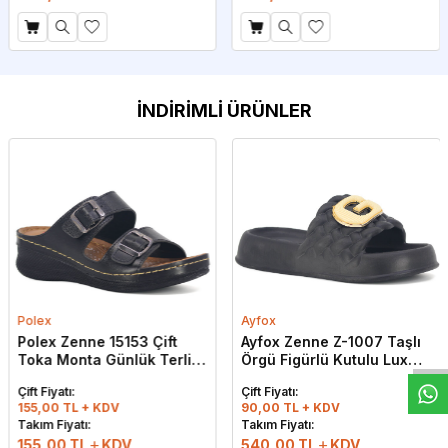
İNDİRİMLİ ÜRÜNLER
W
h
t
s
a
p
p
D
e
s
e
H
a
t
t
Polex
Ayfox
Polex Zenne 15153 Çift
Ayfox Zenne Z-1007 Taşlı
Toka Monta Günlük Terlik
Örgü Figürlü Kutulu Lux
Siyah
Eva Terlik Siyah
Çift Fiyatı:
Çift Fiyatı:
155,00 TL + KDV
90,00 TL + KDV
Takım Fiyatı:
Takım Fiyatı:
155,00
TL
KDV
540,00
TL
KDV