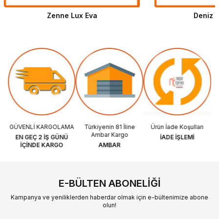
Zenne Lux Eva
Deniz A
le
GÜVENLİ KARGOLAMA
Türkiyenin 81 İline
Ürün İade Koşulları
Ambar Kargo
EN GEÇ 2 İŞ GÜNÜ
İADE İŞLEMİ
Ş
İÇİNDE KARGO
AMBAR
E-BÜLTEN ABONELIĞI
Kampanya ve yeniliklerden haberdar olmak için e-bültenimize abone
olun!