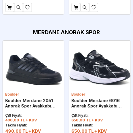
MERDANE ANORAK SPOR
oulder
Boulder
J
oulder Merdane 2051
Boulder Merdane 6016
J
norak Spor Ayakkabı
Anorak Spor Ayakkabı
A
iyah - Füme
Siyah - Beyaz
-
ift Fiyatı:
Çift Fiyatı:
Ç
90,00 TL + KDV
650,00 TL + KDV
4
akım Fiyatı:
Takım Fiyatı:
T
490,00
TL
KDV
650,00
TL
KDV
4