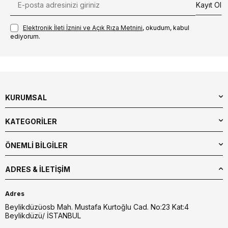
Kayıt Ol
Elektronik İleti İzni‌ni ve Açık Rıza Metni‌ni
, okudum, kabul
ediyorum.
KURUMSAL
KATEGORİLER
ÖNEMLİ BİLGİLER
ADRES & İLETIŞIM
Adres
Beylikdüzüosb Mah. Mustafa Kurtoğlu Cad. No:23 Kat:4
Beylikdüzü/ İSTANBUL