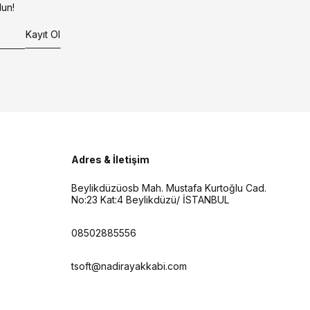
un!
Kayıt Ol
Adres & İletişim
Beylikdüzüosb Mah. Mustafa Kurtoğlu Cad.
No:23 Kat:4 Beylikdüzü/ İSTANBUL
08502885556
tsoft@nadirayakkabi.com