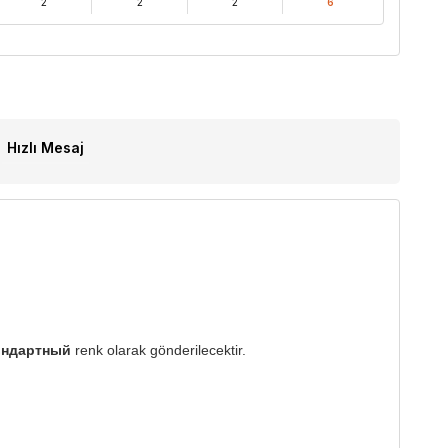
2
2
2
6
Hızlı Mesaj
твндартный
renk olarak gönderilecektir.