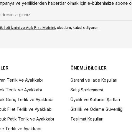
mpanya ve yeniliklerden haberdar olmak için e-bültenimize abone ol
k İleti İzni‌ni ve Açık Rıza Metni‌ni
, okudum, kabul ediyorum.
İLER
ÖNEMLİ BİLGİLER
an Terlik ve Ayakkabı
Garanti ve İade Koşulları
ek Terlik ve Ayakkabı
Satış Sözleşmesi
ek Genç Terlik ve Ayakkabı
Üyelik ve Kullanım Şartları
uk Filet Terlik ve Ayakkabı
Gizlilik ve Ödeme Güvenliği
uk Patik Terlik ve Ayakkabı
Teslimat Koşulları
e Terlik ve Ayakkabı