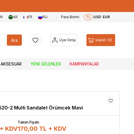
EN
AR
FR
RU
Para Birimi
TL
USD
EUR
Ara
Üye Girişi
Sepet
0
AKSESUAR
YENI GELENLER
KAMPANYALAR
520-2 Multi Sandalet Örümcek Mavi
Takım Fiyatı:
 + KDV
170,00
TL + KDV