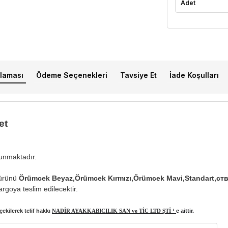
Adet
laması
Ödeme Seçenekleri
Tavsiye Et
İade Koşulları
et
lunmaktadır.
ürünü
Örümcek Beyaz,Örümcek Kırmızı,Örümcek Mavi,Standart,с
rgoya teslim edilecektir.
ekilerek telif hakkı
NADİR AYAKKABICILIK SAN ve TİC LTD ŞTİ ‘
e aittir.