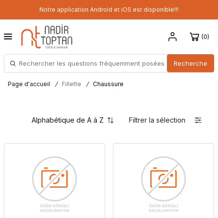
Notre application Android et iOS est disponible!!!
0
Recherche
Page d'accueil
/
Fillette
/
Chaussure
Filtrer la sélection