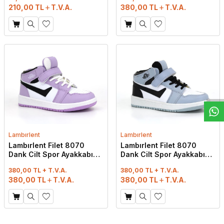
210,00
TL
T.V.A.
380,00
TL
T.V.A.
W
h
t
s
a
p
p
D
e
s
e
H
a
t
t
Lambırlent
Lambırlent
Lambırlent Filet 8070
Lambırlent Filet 8070
Dank Cilt Spor Ayakkabı
Dank Cilt Spor Ayakkabı
Lila - Beyaz - Siyah
Mavi - Beyaz - Siyah
380,00 TL + T.V.A.
380,00 TL + T.V.A.
380,00
TL
T.V.A.
380,00
TL
T.V.A.