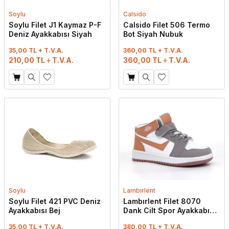
Soylu
Calsido
Soylu Filet J1 Kaymaz P-F
Calsido Filet 506 Termo
Deniz Ayakkabısı Siyah
Bot Siyah Nubuk
35,00 TL + T.V.A.
360,00 TL + T.V.A.
210,00
TL
T.V.A.
360,00
TL
T.V.A.
Soylu
Lambırlent
Soylu Filet 421 PVC Deniz
Lambırlent Filet 8070
Ayakkabısı Bej
Dank Cilt Spor Ayakkabı
Buz - Beyaz - Pudra
35,00 TL + T.V.A.
380,00 TL + T.V.A.