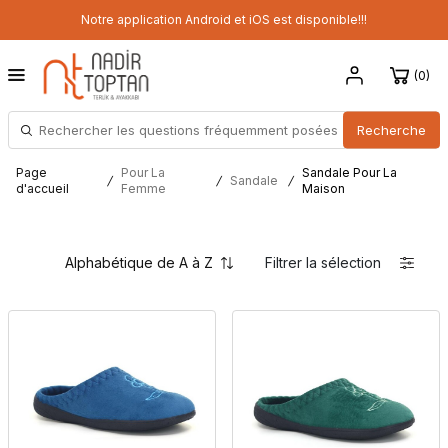
Notre application Android et iOS est disponible!!!
0
Recherche
Page
Pour La
Sandale Pour La
/
/
Sandale
/
d'accueil
Femme
Maison
Filtrer la sélection