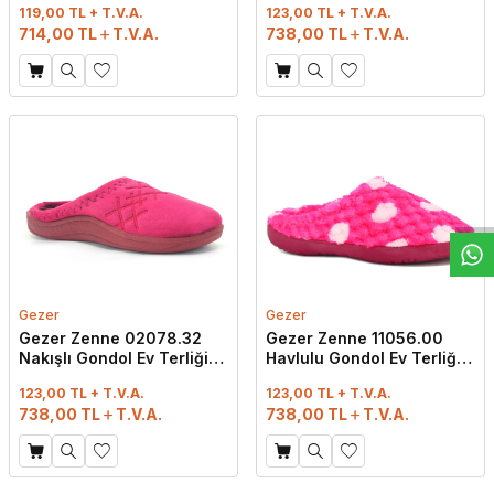
119,00 TL + T.V.A.
123,00 TL + T.V.A.
714,00
TL
T.V.A.
738,00
TL
T.V.A.
W
h
t
s
a
p
p
D
e
s
e
H
a
t
t
Gezer
Gezer
Gezer Zenne 02078.32
Gezer Zenne 11056.00
Nakışlı Gondol Ev Terliği
Havlulu Gondol Ev Terliği
Bordo
Fuşya
123,00 TL + T.V.A.
123,00 TL + T.V.A.
738,00
TL
T.V.A.
738,00
TL
T.V.A.