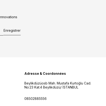
innovations
Enregistrer
Adresse & Coordonnées
Beylikdüzüosb Mah. Mustafa Kurtoğlu Cad.
No:23 Kat:4 Beylikdüzü/ İSTANBUL
08502885556