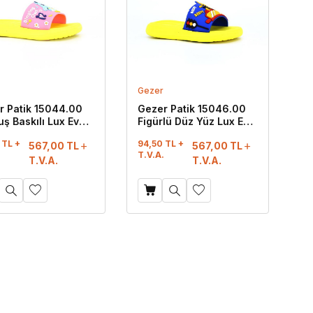
Gezer
r Patik 15044.00
Gezer Patik 15046.00
ş Baskılı Lux Eva
Figürlü Düz Yüz Lux Eva
k Pembe - Sarı
Terlik Saks Mavi
 TL +
94,50 TL +
567,00
TL
567,00
TL
.
T.V.A.
T.V.A.
T.V.A.