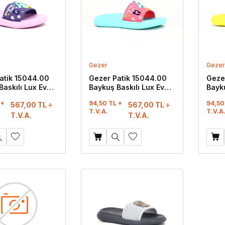
Gezer
Gezer
atik 15044.00
Gezer Patik 15044.00
Geze
Baskılı Lux Eva
Baykuş Baskılı Lux Eva
Bayku
ila - Pembe
Terlik Pembe - Mint
Terli
 +
94,50 TL +
94,50
567,00
TL
567,00
TL
Yeşili
T.V.A.
T.V.A
T.V.A.
T.V.A.