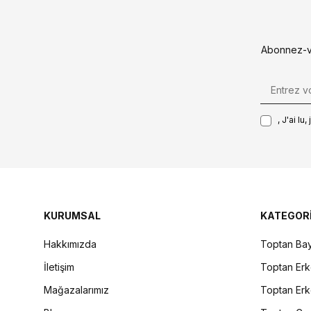
Abonnez-vo
, J'ai lu
KURUMSAL
KATEGOR
Hakkımızda
Toptan Bay
İletişim
Toptan Erk
Mağazalarımız
Toptan Erk