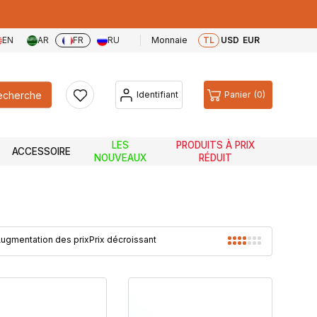
EN
AR
FR
RU
Monnaie
TL
USD
EUR
echerche
Identifiant
Panier
0
LES
PRODUITS À PRIX
ACCESSOIRE
NOUVEAUX
RÉDUIT
ugmentation des prix
Prix décroissant