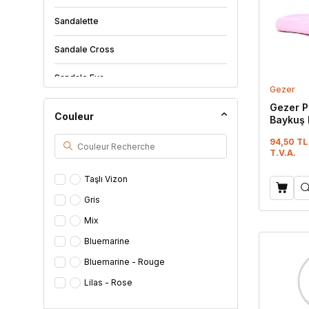
Sandalette
Sandale Cross
Sandale Eva
Gezer
Sandale Eva Lux
Gezer P
Couleur
Baykuş 
Terlik L
Sandale Antiderapant
94,50 TL
T.V.A.
Tongs
Taşlı Vizon
Sandale-Sandallettes
Gris
Mix
Sandale Sabo / Medicale
Bluemarine
Sandale Pour La Maison
Bluemarine - Rouge
Sandales D’Hiver
Lilas - Rose
Pembe - Mint Yeşili