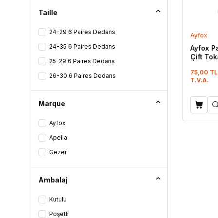
Rose - Jaune
Taille
Depoudre
24-29 6 Paires Dedans
Ayfox
Bleu Fonce Blue
24-35 6 Paires Dedans
Ayfox P
Noiredel`Arbre
Çift To
25-29 6 Paires Dedans
Lux Eva 
Noiredel`Arbre - Rouge
75,00 TL
26-30 6 Paires Dedans
T.V.A.
Taşlı Siyah
Marque
Ayfox
Apella
Gezer
Ambalaj
Kutulu
Poşetli