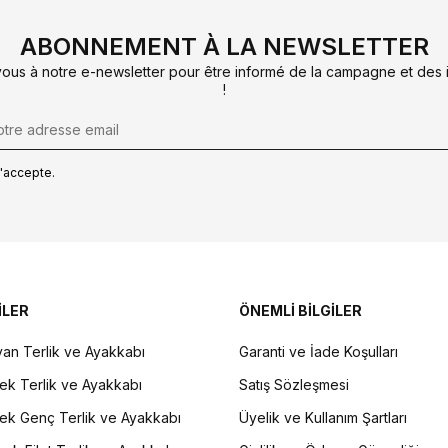
ABONNEMENT À LA NEWSLETTER
us à notre e-newsletter pour être informé de la campagne et des 
!
, j'accepte.
İLER
ÖNEMLİ BİLGİLER
an Terlik ve Ayakkabı
Garanti ve İade Koşulları
ek Terlik ve Ayakkabı
Satış Sözleşmesi
ek Genç Terlik ve Ayakkabı
Üyelik ve Kullanım Şartları