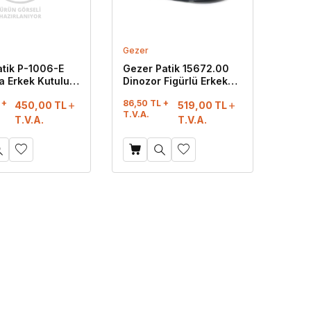
Gezer
atik P-1006-E
Gezer Patik 15672.00
ka Erkek Kutulu
Dinozor Figürlü Erkek
Terlik Lacivert
Lux Eva Terlik Gri
 +
86,50 TL +
450,00
TL
519,00
TL
T.V.A.
T.V.A.
T.V.A.