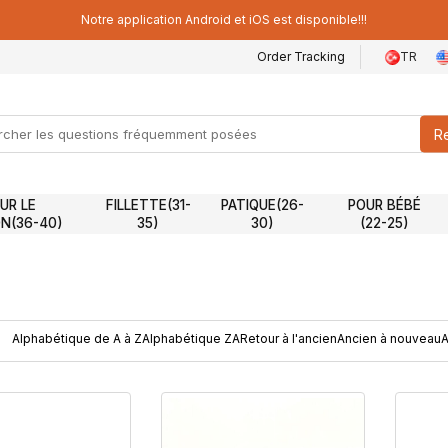
Notre application Android et iOS est disponible!!!
Order Tracking
TR
R
UR LE
FILLETTE(31-
PATIQUE(26-
POUR BÉBÉ
N(36-40)
35)
30)
(22-25)
Alphabétique de A à Z
Alphabétique ZA
Retour à l'ancien
Ancien à nouveau
A