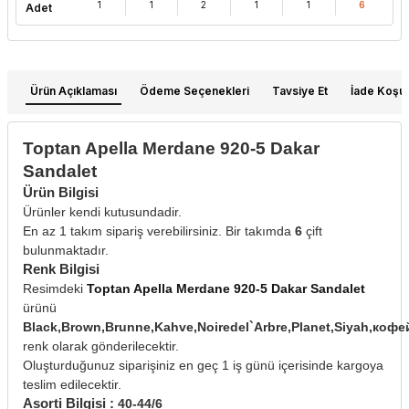
1
1
2
1
1
6
Adet
Ürün Açıklaması
Ödeme Seçenekleri
Tavsiye Et
İade Koşull
Toptan Apella Merdane 920-5 Dakar
Sandalet
Ürün Bilgisi
Ürünler kendi kutusundadir.
En az 1 takım sipariş verebilirsiniz. Bir takımda
6
çift
bulunmaktadır.
Renk Bilgisi
Resimdeki
Toptan Apella Merdane 920-5 Dakar Sandalet
ürünü
Black,Brown,Brunne,Kahve,Noiredel`Arbre,Planet,Siyah,ко
renk olarak gönderilecektir.
Oluşturduğunuz siparişiniz en geç 1 iş günü içerisinde kargoya
teslim edilecektir.
Asorti Bilgisi :
40-44/6