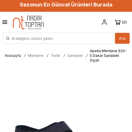
Sezonun En Güncel Ürünleri Burada
0
Ara
Apella Merdane 920-
Anasayfa
/
Merdane
/
Terlik
/
Sandalet
/
5 Dakar Sandalet
Siyah