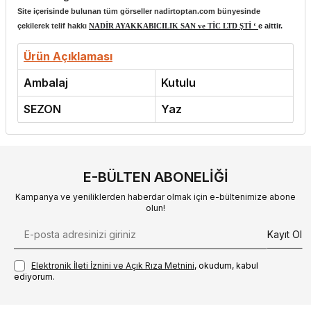
Site içerisinde bulunan tüm görseller nadirtoptan.com bünyesinde
çekilerek telif hakkı
NADİR AYAKKABICILIK SAN ve TİC LTD ŞTİ ‘
e aittir.
Ürün Açıklaması
Ambalaj
Kutulu
SEZON
Yaz
E-BÜLTEN ABONELIĞI
Kampanya ve yeniliklerden haberdar olmak için e-bültenimize abone
olun!
Kayıt Ol
Elektronik İleti İzni‌ni ve Açık Rıza Metni‌ni
, okudum, kabul
ediyorum.