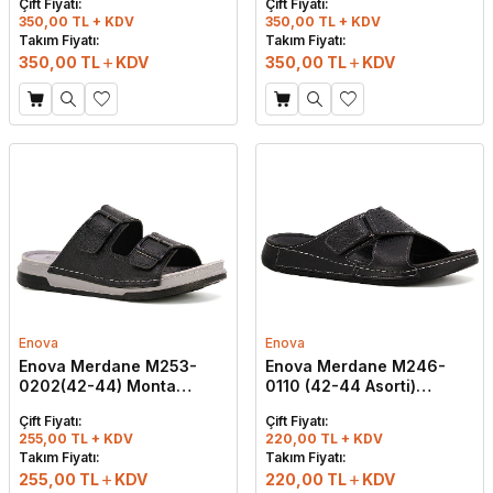
Çift Fiyatı:
Çift Fiyatı:
350,00 TL + KDV
350,00 TL + KDV
Takım Fiyatı:
Takım Fiyatı:
350,00
TL
KDV
350,00
TL
KDV
Enova
Enova
Enova Merdane M253-
Enova Merdane M246-
0202(42-44) Monta
0110 (42-44 Asorti)
Kutulu Günlük Terlik Siyah
Çapraz Tokalı Monta
Çift Fiyatı:
Çift Fiyatı:
Kutulu Günlük Terlik Siyah
255,00 TL + KDV
220,00 TL + KDV
W
h
t
s
a
p
p
D
e
s
e
H
a
t
t
Takım Fiyatı:
Takım Fiyatı:
255,00
TL
KDV
220,00
TL
KDV