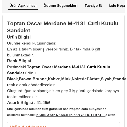
Ürün Açıklaması
Ödeme Seçenekleri
Tavsiye Et
İade Koşull
Toptan Oscar Merdane M-4131 Cırtlı Kutulu
Sandalet
Ürün Bilgisi
Ürünler kendi kutusundadir.
En az 1 takım sipariş verebilirsiniz. Bir takımda
6
çift
bulunmaktadır.
Renk Bilgisi
Resimdeki
Toptan Oscar Merdane M-4131 Cırtlı Kutulu
Sandalet
ürünü
Black,Brown,Brunne,Kahve,Mink,Noiredel`Arbre,Siyah,Stan
renk olarak gönderilecektir.
Oluşturduğunuz siparişiniz en geç 3 iş günü içerisinde kargoya
teslim edilecektir.
Asorti Bilgisi :
41-45/6
Site içerisinde bulunan tüm görseller nadirtoptan.com bünyesinde
çekilerek telif hakkı
NADİR AYAKKABICILIK SAN ve TİC LTD ŞTİ ‘
e aittir.