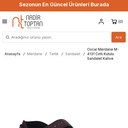
Sezonun En Güncel Ürünleri Burada
0
Ara
Oscar Merdane M-
Anasayfa
/
Merdane
/
Terlik
/
Sandalet
/
4131 Cırtlı Kutulu
Sandalet Kahve