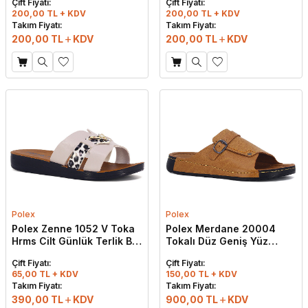
Çift Fiyatı:
Çift Fiyatı:
200,00 TL + KDV
200,00 TL + KDV
Takım Fiyatı:
Takım Fiyatı:
200,00
TL
KDV
200,00
TL
KDV
Polex
Polex
Polex Zenne 1052 V Toka
Polex Merdane 20004
Hrms Cilt Günlük Terlik Bej
Tokalı Düz Geniş Yüz
- Siyah Leopar
Monta Günlük Terlik
Çift Fiyatı:
Çift Fiyatı:
Hardal
65,00 TL + KDV
150,00 TL + KDV
W
h
t
s
a
p
p
D
e
s
e
H
a
t
t
Takım Fiyatı:
Takım Fiyatı:
390,00
TL
KDV
900,00
TL
KDV