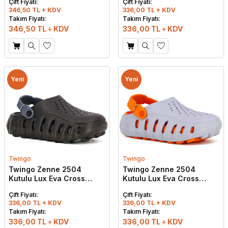
Çift Fiyatı:
Çift Fiyatı:
346,50 TL + KDV
336,00 TL + KDV
Takım Fiyatı:
Takım Fiyatı:
346,50
TL
KDV
336,00
TL
KDV
Yeni
Yeni
Twingo
Twingo
Twingo Zenne 2504
Twingo Zenne 2504
Kutulu Lux Eva Cross
Kutulu Lux Eva Cross
Terlik Siyah - Füme
Terlik Buz - Turuncu
Çift Fiyatı:
Çift Fiyatı:
336,00 TL + KDV
336,00 TL + KDV
W
h
t
s
a
p
p
D
e
s
e
H
a
t
t
Takım Fiyatı:
Takım Fiyatı:
336,00
TL
KDV
336,00
TL
KDV