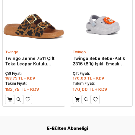
Twingo
Twingo
Twingo Zenne 7511 Çift
Twingo Bebe Bebe-Patik
Toka Leopar Kutulu
2316 (8'li) Işıklı Emojili
Günlük Terlik Taba
Cross Terlik Buz
Çift Fiyatı:
Çift Fiyatı:
183,75 TL + KDV
170,00 TL + KDV
Takım Fiyatı:
Takım Fiyatı:
183,75
TL
KDV
170,00
TL
KDV
E-Bülten Aboneliği