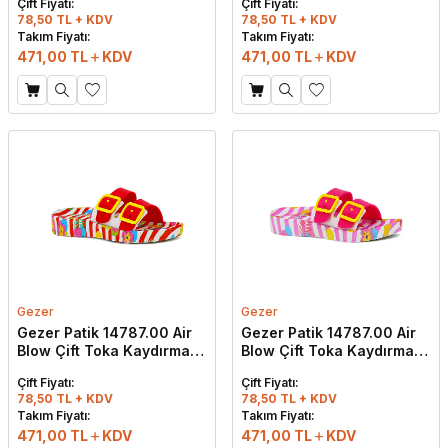
Çift Fiyatı:
Çift Fiyatı:
78,50 TL + KDV
78,50 TL + KDV
Takım Fiyatı:
Takım Fiyatı:
471,00
TL
KDV
471,00
TL
KDV
Gezer
Gezer
Gezer Patik 14787.00 Air
Gezer Patik 14787.00 Air
Blow Çift Toka Kaydırmaz
Blow Çift Toka Kaydırmaz
Terlik Beyaz - Kırmızı
Terlik Beyaz - Fuşya
Çift Fiyatı:
Çift Fiyatı:
78,50 TL + KDV
78,50 TL + KDV
W
h
t
s
a
p
p
D
e
s
e
H
a
t
t
Takım Fiyatı:
Takım Fiyatı:
471,00
TL
KDV
471,00
TL
KDV