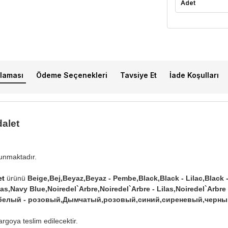
Adet
laması
Ödeme Seçenekleri
Tavsiye Et
İade Koşulları
dalet
lunmaktadır.
et
ürünü
Beige,Bej,Beyaz,Beyaz - Pembe,Black,Black - Lilac,Black -
s,Navy Blue,Noiredel`Arbre,Noiredel`Arbre - Lilas,Noiredel`Arbre
й,белый - розовый,Дымчатый,розовый,синий,сиреневый,черны
rgoya teslim edilecektir.