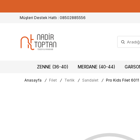
Müşteri Destek Hattı : 08502885556
ZENNE (36-40)
MERDANE (40-44)
GARSON
Anasayfa
/
Filet
/
Terlik
/
Sandalet
/
Pro Kids Filet 601