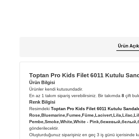
Ürün Açık
Toptan Pro Kids Filet 6011 Kutulu San
Ürün Bilgisi
Ürünler kendi kutusundadir.
En az 1 takım sipariş verebilirsiniz. Bir takımda
8
çift bu
Renk Bilgisi
Resimdeki
Toptan Pro Kids Filet 6011 Kutulu Sandal
Rose,Bluemarine,Fumee,Füme,Lacivert,Lila,Lilac,Lila
Pembe,Smoke,White,White - Pink,бежевый,белы
gönderilecektir.
Oluşturduğunuz siparişiniz en geç 3 iş günü içerisinde ka