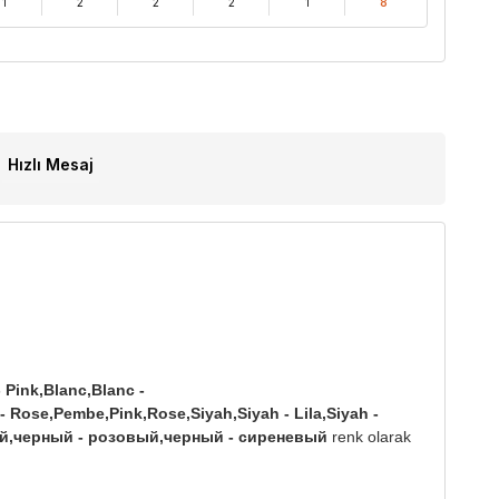
1
2
2
2
1
8
Hızlı Mesaj
 Pink,Blanc,Blanc -
 - Rose,Pembe,Pink,Rose,Siyah,Siyah - Lila,Siyah -
й,черный - розовый,черный - сиреневый
renk olarak