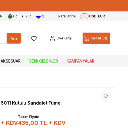
EN
AR
FR
RU
Para Birimi
TL
USD
EUR
Ara
Üye Girişi
Sepet
0
AKSESUAR
YENI GELENLER
KAMPANYALAR
t 6011 Kutulu Sandalet Füme
Takım Fiyatı:
 + KDV
435,00
TL + KDV