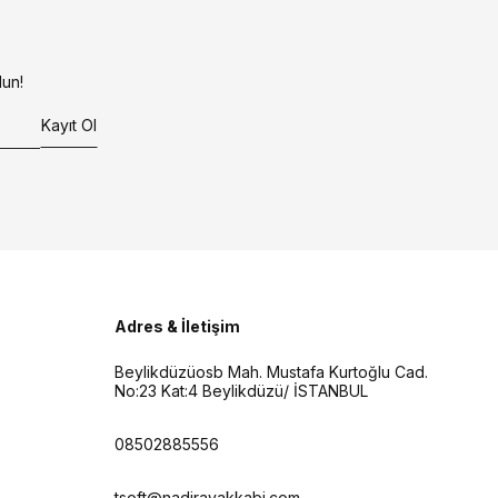
un!
Kayıt Ol
Adres & İletişim
Beylikdüzüosb Mah. Mustafa Kurtoğlu Cad.
No:23 Kat:4 Beylikdüzü/ İSTANBUL
08502885556
tsoft@nadirayakkabi.com