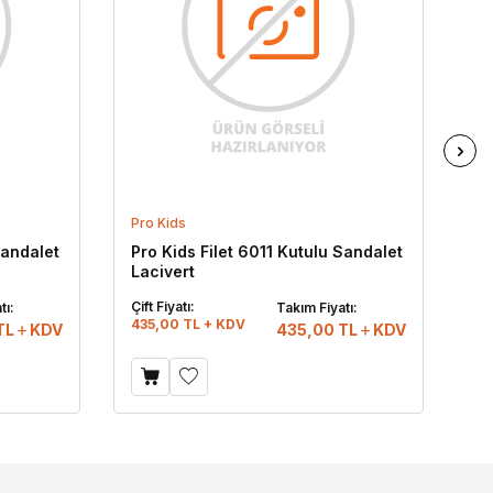
Pro Kids
Pr
Sandalet
Pro Kids Filet 6011 Kutulu Sandalet
Pr
Lacivert
Si
Çift Fiyatı:
Çif
tı:
Takım Fiyatı:
435,00 TL + KDV
43
TL
KDV
435,00
TL
KDV