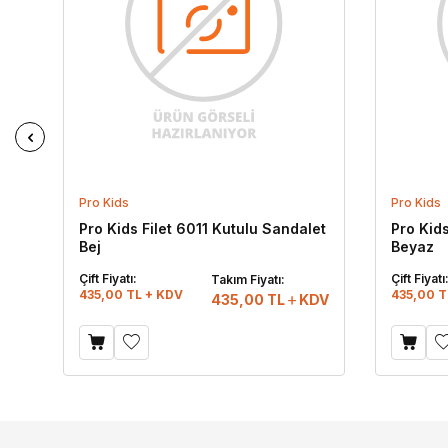
Pro Kids
Pro Kids
et
Pro Kids Filet 6011 Kutulu Sandalet
Pro Kids
Bej
Beyaz
Çift Fiyatı:
Çift Fiyatı
Takım Fiyatı:
435,00 TL + KDV
435,00 T
DV
435,00
TL
KDV