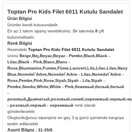
Toptan Pro Kids Filet 6011 Kutulu Sandalet
Ürün Bilgisi
Ürünler kendi kutusundadir.
En az 1 takım sipariş verebilirsiniz. Bir takımda
8
çift
bulunmaktadır.
Renk Bilgisi
Resimdeki
Toptan Pro Kids Filet 6011 Kutulu Sandalet
ürünü
Beige,Bej,Beyaz,Beyaz - Pembe,Black,Black -
Lilac,Black - Pink,Blanc,Blanc -
Rose,Bluemarine,Fumee,Füme,Lacivert,Lila,Lilac,Lilas,Navy
Blue,Noiredel`Arbre,Noiredel`Arbre - Lilas,Noiredel`Arbre -
Rose,Pembe,Pink,Rose,Siyah,Siyah - Lila,Siyah -
Pembe,Smoke,White,White - Pink,бежевый,белый,белый
-
розовый,Дымчатый,розовый,синий,сиреневый,черный,ч
- розовый,черный - сиреневый
renk olarak
gönderilecektir.
Oluşturduğunuz siparişiniz en geç 3 iş günü içerisinde kargoya
teslim edilecektir.
Asorti Bilgisi :
31-35/8