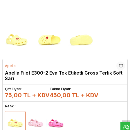
Apella
Apella Filet E300-2 Eva Tek Etiketli Cross Terlik Soft
Sarı
Çift Fiyatı:
Takım Fiyatı:
75,00 TL + KDV
450,00
TL + KDV
W
h
t
s
a
p
p
D
e
s
e
H
a
t
t
Renk :