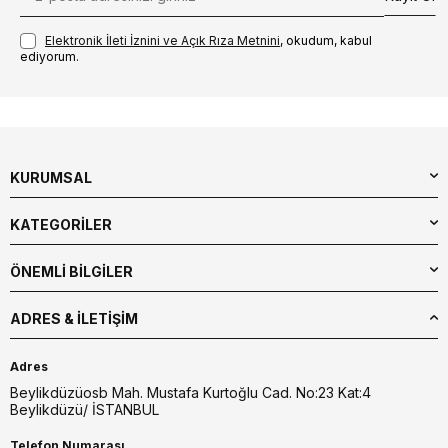
Elektronik İleti İzni‌ni ve Açık Rıza Metni‌ni
, okudum, kabul
ediyorum.
KURUMSAL
KATEGORİLER
ÖNEMLİ BİLGİLER
ADRES & İLETIŞIM
Adres
Beylikdüzüosb Mah. Mustafa Kurtoğlu Cad. No:23 Kat:4
Beylikdüzü/ İSTANBUL
Telefon Numarası