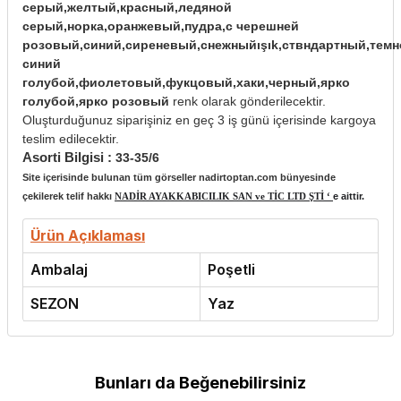
серый,желтый,красный,ледяной
серый,норка,оранжевый,пудра,с черешней
розовый,синий,сиреневый,снежныйışık,ствндартный,темн
синий
голубой,фиолетовый,фукцовый,хаки,черный,ярко
голубой,ярко розовый
renk olarak gönderilecektir.
Oluşturduğunuz siparişiniz en geç 3 iş günü içerisinde kargoya
teslim edilecektir.
Asorti Bilgisi :
33-35/6
Site içerisinde bulunan tüm görseller nadirtoptan.com bünyesinde
çekilerek telif hakkı
NADİR AYAKKABICILIK SAN ve TİC LTD ŞTİ ‘
e aittir.
Ürün Açıklaması
Ambalaj
Poşetli
SEZON
Yaz
Bunları da Beğenebilirsiniz