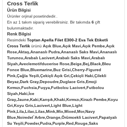
Cross Terlik
Ürün Bilgisi
Ürünler orjinal posetindedir..
En az 1 takım sipariş verebilirsiniz. Bir takımda
6
çift
bulunmaktadır.
Renk Bilgisi
Resimdeki
Toptan Apella Filet E300-2 Eva Tek Etiketli
Cross Terlik
ürünü
Açık Blue,Açık Mavi,Açık Pembe,Açık
Rose,Aktaş,Ananaslı Pudra,Ananaslı Saks Mavi,Ananaslı
Turuncu,Arabalı Lacivert,Arabalı Saks Mavi,Arabalı
Siyah,Aveclemotifducerise Rose,Beige,Bej,Black,Bleu
Fonce Blue,Bluemarine,Buz Grisi,Cherry-Figured
Pink,Çağla Yeşili,Çekiçli Açık Gri,Çekiçli Haki,Çilekli
Beyaz,Dark Gray,Depoudre,Duglace Gris,Emoji
Kırmızı,Fuchsia,Fuşya,Futbolcu Lacivert,Futbolcu
Siyah,Haki,İce
Gray,Jaune,Kaki,Karışık,Khaki,Kırmızı,Kirazlı Pembe,Koyu
Gri,Koyu Gris,Lacivert,Light Blue,Light
Pink,Lila,Lilac,Lilas,Mink,Mix,Mixed,Mor,Navy
Blue,Noiredel`Arbre,Orange,Örümcekli Lacivert,Papatyalı
Su Yeşili,Powder,Pudra,Purple,Red,Rouge,Saks