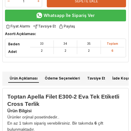
SEPETE EKLE
Whatsapp İle Sipariş Ver
Fiyat Alarmı
Tavsiye Et
Paylaş
Asorti Açıklaması:
Beden
33
34
35
Toplam
2
2
2
6
Adet
Ürün Açıklaması
Ödeme Seçenekleri
Tavsiye Et
İade Koşull
Toptan Apella Filet E300-2 Eva Tek Etiketli
Cross Terlik
Ürün Bilgisi
Ürünler orjinal posetindedir..
En az 1 takım sipariş verebilirsiniz. Bir takımda
6
çift
bulunmaktadır.