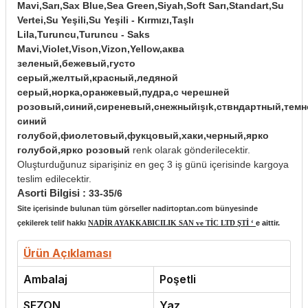
Mavi,Sarı,Sax Blue,Sea Green,Siyah,Soft Sarı,Standart,Su
Vertei,Su Yeşili,Su Yeşili - Kırmızı,Taşlı
Lila,Turuncu,Turuncu - Saks
Mavi,Violet,Vison,Vizon,Yellow,аква
зеленый,бежевый,густо
серый,желтый,красный,ледяной
серый,норка,оранжевый,пудра,с черешней
розовый,синий,сиреневый,снежныйışık,ствндартный,темн
синий
голубой,фиолетовый,фукцовый,хаки,черный,ярко
голубой,ярко розовый
renk olarak gönderilecektir.
Oluşturduğunuz siparişiniz en geç 3 iş günü içerisinde kargoya
teslim edilecektir.
Asorti Bilgisi :
33-35/6
Site içerisinde bulunan tüm görseller nadirtoptan.com bünyesinde
çekilerek telif hakkı
NADİR AYAKKABICILIK SAN ve TİC LTD ŞTİ ‘
e aittir.
Ürün Açıklaması
Ambalaj
Poşetli
SEZON
Yaz