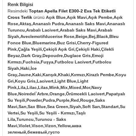
Renk Bilgisi
Resimdeki
Toptan Apella Filet E300-2 Eva Tek Etiketli
Cross Terlik
ürünü
Açık Blue,Açık Mavi,Açık Pembe,Açık
Rose,Aktaş,Ananaslı Pudra,Ananaslı Saks Mavi,Ananaslı
Turuncu,Arabalı Lacivert,Arabalı Saks Mavi,Arabalı
Siyah,Aveclemotifducerise Rose,Beige,Bej,Black,Bleu
Fonce Blue,Bluemarine,Buz Grisi,Cherry-Figured
Pink,Çağla Yeşili,Çekiçli Açık Gri,Çekiçli Haki,Çilekli
Beyaz,Dark Gray,Depoudre,Duglace Gris,Emoji
Kırmızı,Fuchsia,Fuşya,Futbolcu Lacivert,Futbolcu
Siyah,Haki,İce
Gray,Jaune,Kaki,Karışık,Khaki,Kırmızı,Kirazlı Pembe,Koyu
Gri,Koyu Gris,Lacivert,Light Blue,Light
Pink,Lila,Lilac,Lilas,Mink,Mix,Mixed,Mor,Navy
Blue,Noiredel`Arbre,Orange,Örümcekli Lacivert,Papatyalı
Su Yeşili,Powder,Pudra,Purple,Red,Rouge,Saks
Mavi,Sarı,Sax Blue,Sea Green,Siyah,Soft Sarı,Standart,Su
Vertei,Su Yeşili,Su Yeşili - Kırmızı,Taşlı
Lila,Turuncu,Turuncu - Saks
Mavi,Violet,Vison,Vizon,Yellow,аква
зеленый,бежевый,густо