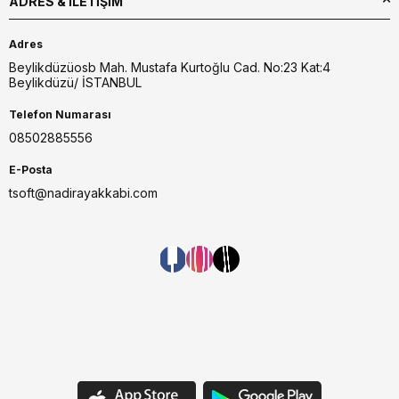
ADRES & İLETIŞIM
Adres
Beylikdüzüosb Mah. Mustafa Kurtoğlu Cad. No:23 Kat:4
Beylikdüzü/ İSTANBUL
Telefon Numarası
08502885556
E-Posta
tsoft@nadirayakkabi.com