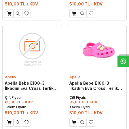
510,00
TL
KDV
510,00
TL
KDV
W
h
t
s
a
p
p
D
e
s
e
H
a
t
t
Apella
Apella
Apella Bebe E100-3
Apella Bebe E100-3
İlkadım Eva Cross Terlik
İlkadım Eva Cross Terlik
Siyah
Taşlı Fuşya
Çift Fiyatı:
Çift Fiyatı:
85,00 TL + KDV
85,00 TL + KDV
Takım Fiyatı:
Takım Fiyatı:
510,00
TL
KDV
510,00
TL
KDV