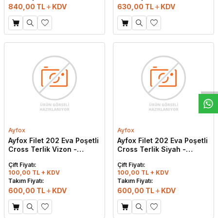
840,00
TL
KDV
630,00
TL
KDV
W
h
t
s
a
p
p
D
e
s
e
H
a
t
t
Ayfox
Ayfox
Ayfox Filet 202 Eva Poşetli
Ayfox Filet 202 Eva Poşetli
Cross Terlik Vizon -
Cross Terlik Siyah -
Kırmızı
Kırmızı
Çift Fiyatı:
Çift Fiyatı:
100,00 TL + KDV
100,00 TL + KDV
Takım Fiyatı:
Takım Fiyatı:
600,00
TL
KDV
600,00
TL
KDV