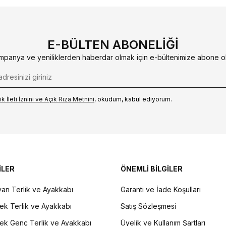
E-BÜLTEN ABONELIĞI
mpanya ve yeniliklerden haberdar olmak için e-bültenimize abone ol
k İleti İzni‌ni ve Açık Rıza Metni‌ni
, okudum, kabul ediyorum.
İLER
ÖNEMLİ BİLGİLER
an Terlik ve Ayakkabı
Garanti ve İade Koşulları
ek Terlik ve Ayakkabı
Satış Sözleşmesi
ek Genç Terlik ve Ayakkabı
Üyelik ve Kullanım Şartları