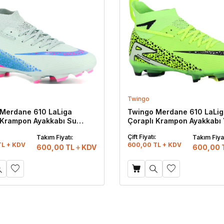
Twingo
Merdane 610 LaLiga
Twingo Merdane 610 LaLig
 Krampon Ayakkabı Su
Çoraplı Krampon Ayakkabı Y
 Mavi
Siyah
:
Çift Fiyatı:
Takım Fiyatı:
Takım Fiyat
TL + KDV
600,00 TL + KDV
600,00
TL
KDV
600,00