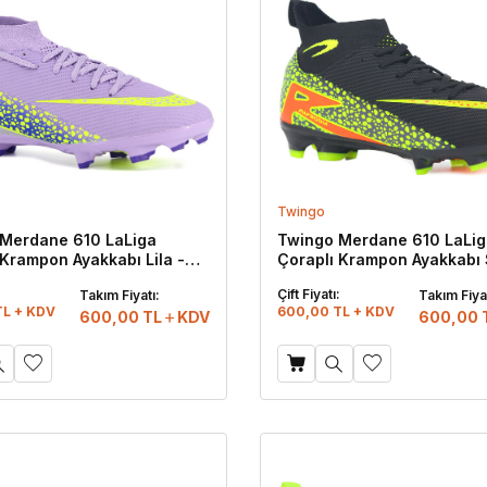
Twingo
Merdane 610 LaLiga
Twingo Merdane 610 LaLig
 Krampon Ayakkabı Lila -
Çoraplı Krampon Ayakkabı 
Sarı
:
Çift Fiyatı:
Takım Fiyatı:
Takım Fiyat
TL + KDV
600,00 TL + KDV
600,00
TL
KDV
600,00