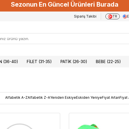
Sezonun En Güncel Ürünleri Burada
Sipariş Takibi
TR
 (36-40)
FILET (31-35)
PATIK (26-30)
BEBE (22-25)
Alfabetik A-Z
Alfabetik Z-A
Yeniden Eskiye
Eskiden Yeniye
Fiyat Artan
Fiyat