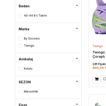
Yeşil - Turuncu
Beden
Bot
40-44 8 li Takım
Çizme
Klasik
Marka
Espadril
By Soccers
Twingo
Twingo
Sandalet
Twingo 
Çoraplı
Ambalaj
Sarı
Çift Fiyatı
600,00 
Kutulu
SEZON
Mevsimlik
Fiyat