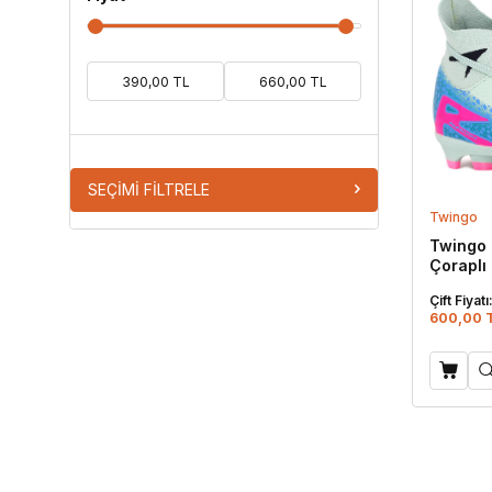
SEÇIMI FILTRELE
Twingo
Twingo 
Çoraplı
Yeşili -
Çift Fiyatı
600,00 