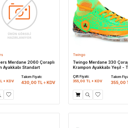
rs
Twingo
ers Merdane 2060 Çoraplı
Twingo Merdane 330 Çorap
 Ayakkabı Standart
Krampon Ayakkabı Yeşil - 
:
Çift Fiyatı:
Takım Fiyatı:
Takım Fiya
L + KDV
355,00 TL + KDV
430,00
TL
KDV
355,00