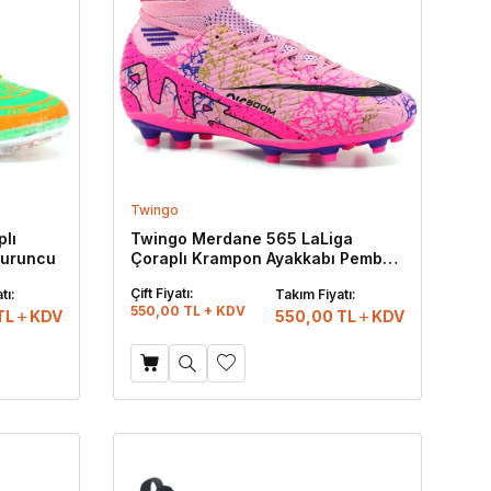
Twingo
lı
Twingo Merdane 565 LaLiga
Turuncu
Çoraplı Krampon Ayakkabı Pembe -
Mor Desenli
Çift Fiyatı:
tı:
Takım Fiyatı:
550,00 TL + KDV
TL
KDV
550,00
TL
KDV