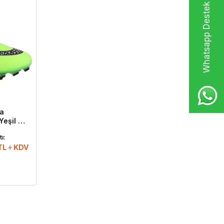
Whatsapp Destek Hattı
a
eşil -
ı:
TL
KDV