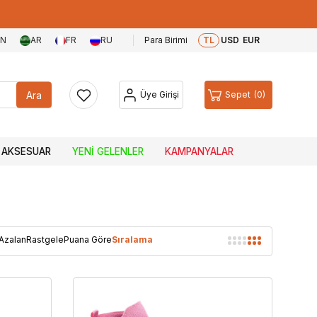
EN
AR
FR
RU
Para Birimi
TL
USD
EUR
Ara
Üye Girişi
Sepet
0
AKSESUAR
YENI GELENLER
KAMPANYALAR
 Azalan
Rastgele
Puana Göre
Sıralama