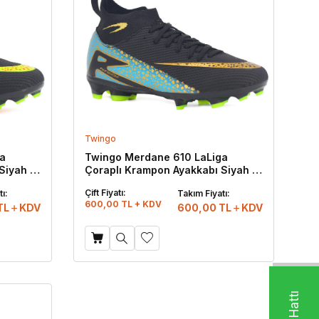
Twingo
a
Twingo Merdane 610 LaLiga
Siyah -
Çoraplı Krampon Ayakkabı Siyah -
Turkuaz
Çift Fiyatı:
ı:
Takım Fiyatı:
600,00 TL + KDV
TL
KDV
600,00
TL
KDV