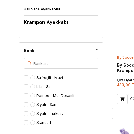
Halı Saha Ayakkabısı
Krampon Ayakkabı
İş Ayakkabısı
Deniz Ayakkabısı
Renk
By Socce
Lastik Ayakkabı
By Socc
Krampon
Mest Çorap
Su Yeşili - Mavi
Çift Fiyatı
Günlük Ayakkabı
430,00 T
Lila - Sarı
Pembe - Mor Desenli
Keten Ayakkabı
Siyah - Sarı
Ev Ayakkabısı
Siyah - Turkuaz
Ev Botu
Standart
Yeşil - Siyah
Panduf