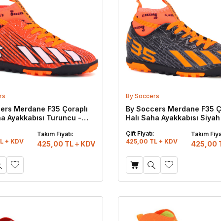
rs
By Soccers
ers Merdane F35 Çoraplı
By Soccers Merdane F35 Ç
ha Ayakkabısı Turuncu -
Halı Saha Ayakkabısı Siyah
Turuncu
:
Çift Fiyatı:
Takım Fiyatı:
Takım Fiya
L + KDV
425,00 TL + KDV
425,00
TL
KDV
425,00