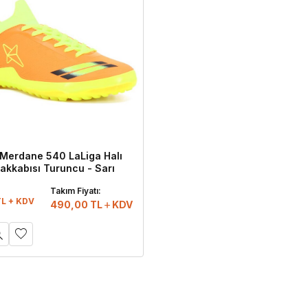
Merdane 540 LaLiga Halı
akkabısı Turuncu - Sarı
:
Takım Fiyatı:
TL + KDV
490,00
TL
KDV