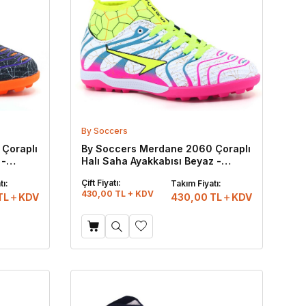
By Soccers
Çoraplı
By Soccers Merdane 2060 Çoraplı
 -
Halı Saha Ayakkabısı Beyaz -
Fuşya
Çift Fiyatı:
tı:
Takım Fiyatı:
430,00 TL + KDV
TL
KDV
430,00
TL
KDV