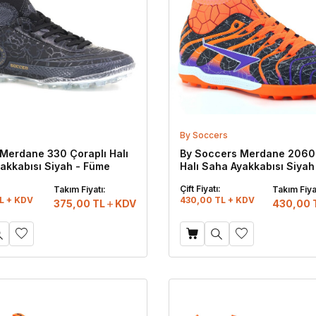
By Soccers
Merdane 330 Çoraplı Halı
By Soccers Merdane 2060 
akkabısı Siyah - Füme
Halı Saha Ayakkabısı Siyah
Turuncu
:
Çift Fiyatı:
Takım Fiyatı:
Takım Fiya
L + KDV
430,00 TL + KDV
375,00
TL
KDV
430,00