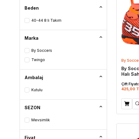
Mor - Turkuaz Desenli
Beden
Bot
Pembe - Siyah
40-44 8 li Takım
Çizme
Sarı - Siyah
Siyah - Altın
Klasik
Marka
Siyah - Füme
Espadril
By Soccers
Siyah - Sarı
Twingo
By Socce
Siyah - Turuncu
Sandalet
By Socc
Turkuaz - Mor
Halı Sa
Ambalaj
Beyaz
Turkuaz - Mor Desenli
Çift Fiyatı
425,00 T
Kutulu
Turuncu - Beyaz
Turuncu - Sarı
SEZON
Turuncu - Sarı Desenli
Yeşil - Siyah
Mevsimlik
Fiyat