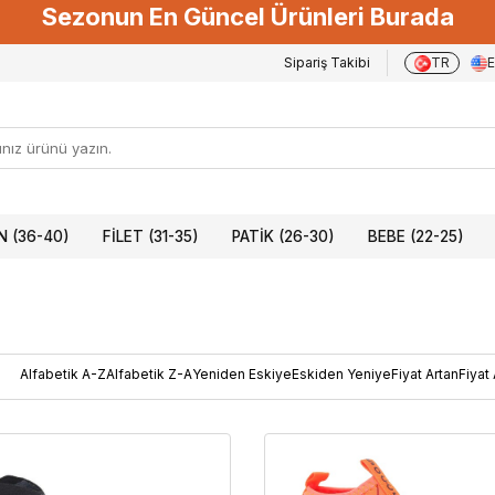
Sezonun En Güncel Ürünleri Burada
Sipariş Takibi
TR
 (36-40)
FILET (31-35)
PATIK (26-30)
BEBE (22-25)
Alfabetik A-Z
Alfabetik Z-A
Yeniden Eskiye
Eskiden Yeniye
Fiyat Artan
Fiyat