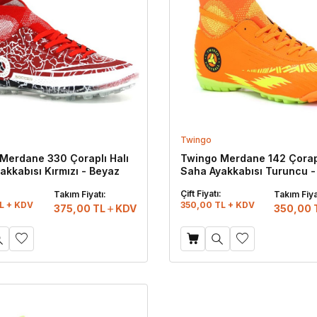
Twingo
Merdane 330 Çoraplı Halı
Twingo Merdane 142 Çorapl
akkabısı Kırmızı - Beyaz
Saha Ayakkabısı Turuncu -
:
Çift Fiyatı:
Takım Fiyatı:
Takım Fiya
L + KDV
350,00 TL + KDV
375,00
TL
KDV
350,00