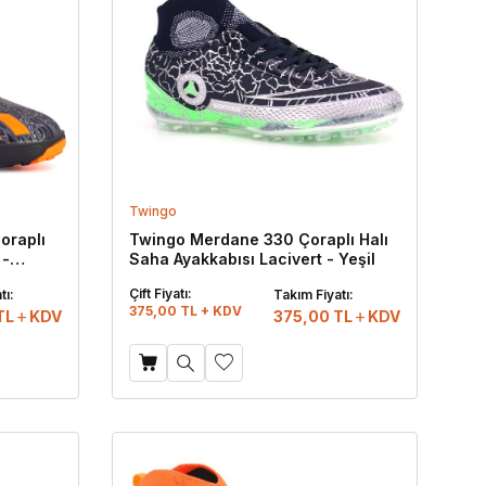
Twingo
oraplı
Twingo Merdane 330 Çoraplı Halı
 -
Saha Ayakkabısı Lacivert - Yeşil
Çift Fiyatı:
tı:
Takım Fiyatı:
375,00 TL + KDV
TL
KDV
375,00
TL
KDV