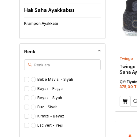
Halı Saha Ayakkabısı
Krampon Ayakkabı
İş Ayakkabısı
Deniz Ayakkabısı
Renk
Twingo
Lastik Ayakkabı
Twingo 
Saha Ay
Mest Çorap
Bebe Mavisi - Siyah
Çift Fiyatı
Günlük Ayakkabı
375,00 T
Beyaz - Fuşya
Beyaz - Siyah
Keten Ayakkabı
Buz - Siyah
Ev Ayakkabısı
Kırmızı - Beyaz
Ev Botu
Lacivert - Yeşil
Lila - Sarı
Panduf