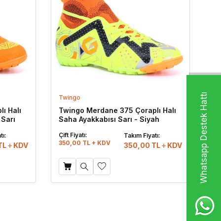
Whatsapp Destek Hattı
Twingo
ı Halı
Twingo Merdane 375 Çoraplı Halı
 Sarı
Saha Ayakkabısı Sarı - Siyah
Çift Fiyatı:
tı:
Takım Fiyatı:
350,00 TL + KDV
TL
KDV
350,00
TL
KDV