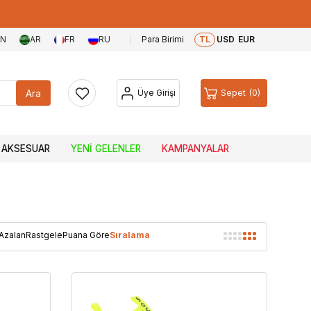
EN
AR
FR
RU
Para Birimi
TL
USD
EUR
Ara
Üye Girişi
Sepet
0
AKSESUAR
YENI GELENLER
KAMPANYALAR
 Azalan
Rastgele
Puana Göre
Sıralama