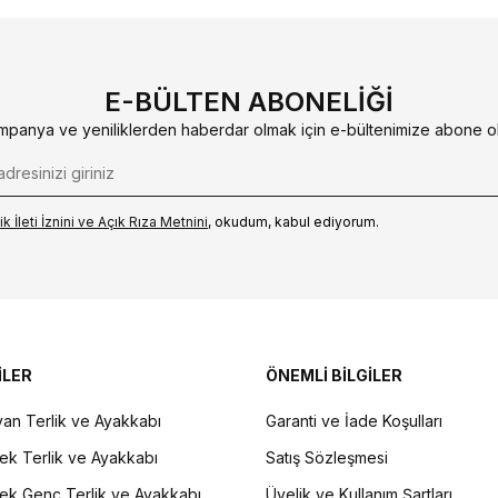
E-BÜLTEN ABONELIĞI
mpanya ve yeniliklerden haberdar olmak için e-bültenimize abone ol
k İleti İzni‌ni ve Açık Rıza Metni‌ni
, okudum, kabul ediyorum.
İLER
ÖNEMLİ BİLGİLER
an Terlik ve Ayakkabı
Garanti ve İade Koşulları
ek Terlik ve Ayakkabı
Satış Sözleşmesi
ek Genç Terlik ve Ayakkabı
Üyelik ve Kullanım Şartları