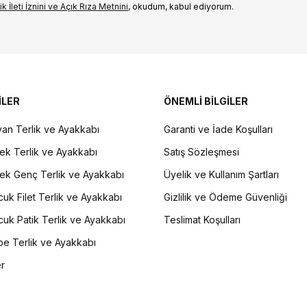
k İleti İzni‌ni ve Açık Rıza Metni‌ni
, okudum, kabul ediyorum.
İLER
ÖNEMLİ BİLGİLER
an Terlik ve Ayakkabı
Garanti ve İade Koşulları
ek Terlik ve Ayakkabı
Satış Sözleşmesi
ek Genç Terlik ve Ayakkabı
Üyelik ve Kullanım Şartları
uk Filet Terlik ve Ayakkabı
Gizlilik ve Ödeme Güvenliği
uk Patik Terlik ve Ayakkabı
Teslimat Koşulları
e Terlik ve Ayakkabı
er