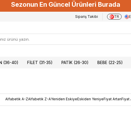
Sezonun En Güncel Ürünleri Burada
Sipariş Takibi
TR
 (36-40)
FILET (31-35)
PATIK (26-30)
BEBE (22-25)
Alfabetik A-Z
Alfabetik Z-A
Yeniden Eskiye
Eskiden Yeniye
Fiyat Artan
Fiyat