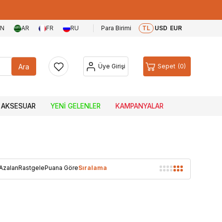
EN
AR
FR
RU
Para Birimi
TL
USD
EUR
Ara
Üye Girişi
Sepet
0
AKSESUAR
YENI GELENLER
KAMPANYALAR
 Azalan
Rastgele
Puana Göre
Sıralama