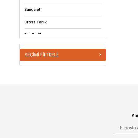
Sandalet
Cross Terlik
Eva Terlik
Lux Eva Terlik
SEÇIMI FILTRELE
Kaydırmaz Terlik
Döngülü Terlik
Ev Terliği
Ka