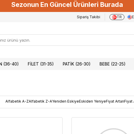
Sezonun En Güncel Ürünleri Burada
Sipariş Takibi
TR
 (36-40)
FILET (31-35)
PATIK (26-30)
BEBE (22-25)
Alfabetik A-Z
Alfabetik Z-A
Yeniden Eskiye
Eskiden Yeniye
Fiyat Artan
Fiyat