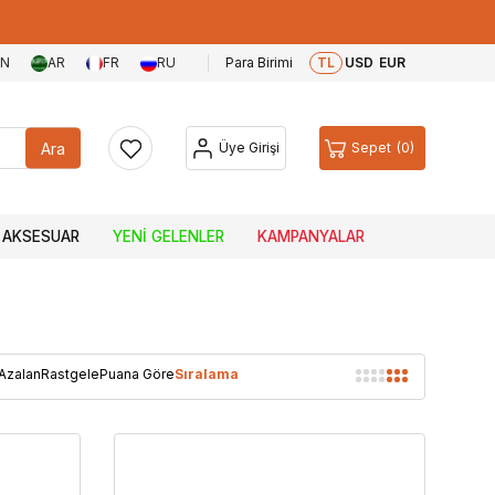
EN
AR
FR
RU
Para Birimi
TL
USD
EUR
Ara
Üye Girişi
Sepet
0
AKSESUAR
YENI GELENLER
KAMPANYALAR
 Azalan
Rastgele
Puana Göre
Sıralama