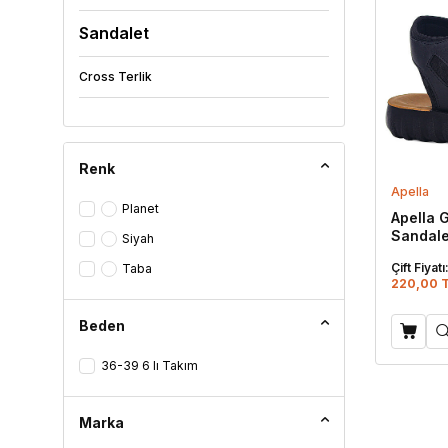
Sandalet
Cross Terlik
Eva Terlik
Lux Eva Terlik
Renk
Apella
Kaydırmaz Terlik
Planet
Apella 
Sandale
Siyah
Parmak Arası Terlik
Çift Fiyatı
Taba
Döngülü Terlik
220,00 
Kapalı Terlik
Beden
Sabo / Tıbbi Terlik
36-39 6 lı Takım
Ev Terliği
Marka
Çanak Terlik