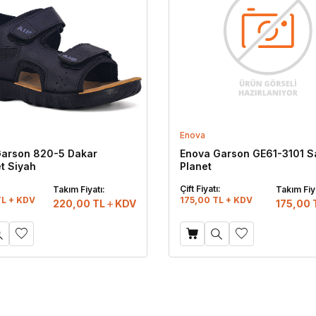
Enova
Garson 820-5 Dakar
Enova Garson GE61-3101 S
t Siyah
Planet
:
Çift Fiyatı:
Takım Fiyatı:
Takım Fiya
TL + KDV
175,00 TL + KDV
220,00
TL
KDV
175,00