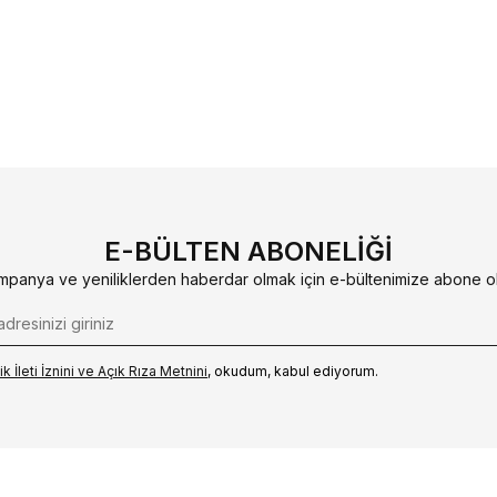
E-BÜLTEN ABONELIĞI
mpanya ve yeniliklerden haberdar olmak için e-bültenimize abone ol
k İleti İzni‌ni ve Açık Rıza Metni‌ni
, okudum, kabul ediyorum.