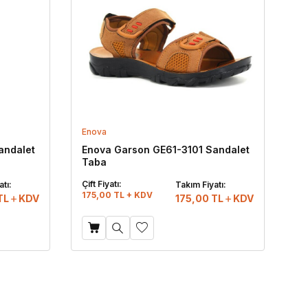
Enova
andalet
Enova Garson GE61-3101 Sandalet
Taba
Çift Fiyatı:
tı:
Takım Fiyatı:
175,00 TL + KDV
TL
KDV
175,00
TL
KDV