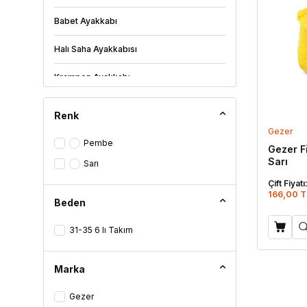
Babet Ayakkabı
Halı Saha Ayakkabısı
Krampon Ayakkabı
Deniz Ayakkabısı
Renk
Gezer
Günlük Ayakkabı
Pembe
Gezer F
Sarı
Keten Ayakkabı
Sarı
Çift Fiyatı
Ev Ayakkabısı
166,00 T
Beden
Ev Botu
31-35 6 lı Takım
Panduf
Marka
Abiye
Gezer
Bot