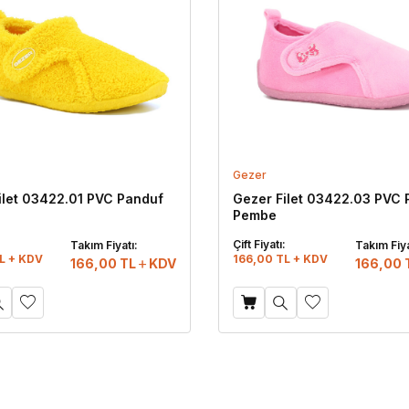
Gezer
ilet 03422.01 PVC Panduf
Gezer Filet 03422.03 PVC 
Pembe
:
Çift Fiyatı:
Takım Fiyatı:
Takım Fiya
L + KDV
166,00 TL + KDV
166,00
TL
KDV
166,00