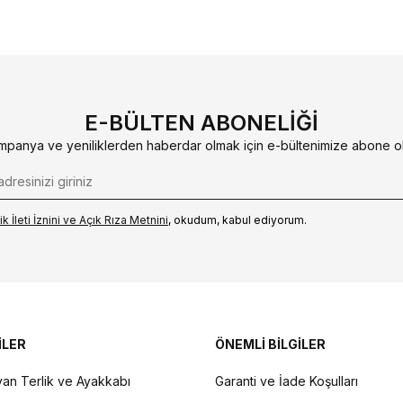
E-BÜLTEN ABONELIĞI
mpanya ve yeniliklerden haberdar olmak için e-bültenimize abone ol
k İleti İzni‌ni ve Açık Rıza Metni‌ni
, okudum, kabul ediyorum.
İLER
ÖNEMLİ BİLGİLER
an Terlik ve Ayakkabı
Garanti ve İade Koşulları