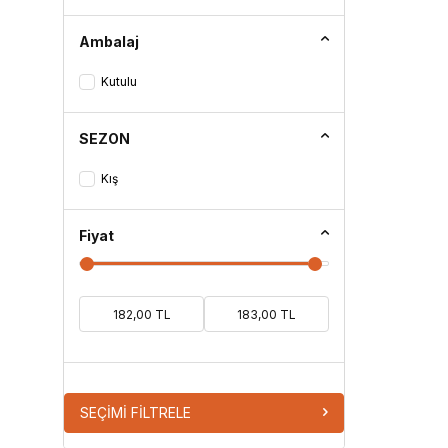
Çizme
Ambalaj
Espadril
Kutulu
Sandalet
SEZON
Klasik
Kış
Lastik Ayakkabı
Fiyat
SEÇIMI FILTRELE