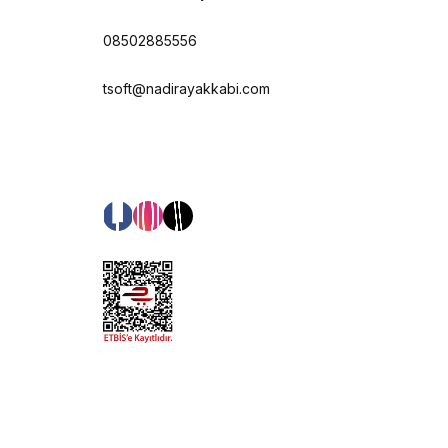
08502885556
tsoft@nadirayakkabi.com