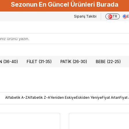
Sezonun En Güncel Ürünleri Burada
Sipariş Takibi
TR
 (36-40)
FILET (31-35)
PATIK (26-30)
BEBE (22-25)
Alfabetik A-Z
Alfabetik Z-A
Yeniden Eskiye
Eskiden Yeniye
Fiyat Artan
Fiyat