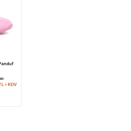
Panduf
tı:
TL
KDV