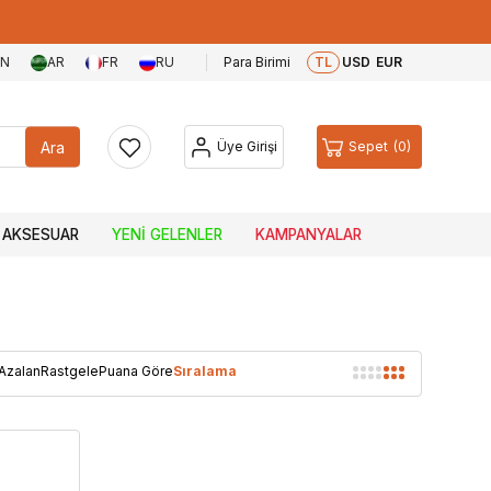
EN
AR
FR
RU
Para Birimi
TL
USD
EUR
Ara
Üye Girişi
Sepet
0
AKSESUAR
YENI GELENLER
KAMPANYALAR
 Azalan
Rastgele
Puana Göre
Sıralama