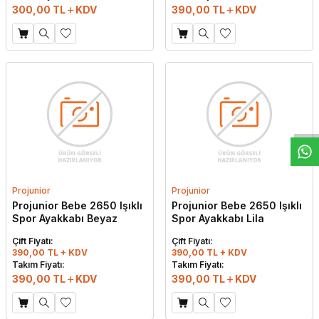
300,00
TL
KDV
390,00
TL
KDV
W
h
t
s
a
p
p
D
e
s
e
H
a
t
t
Projunior
Projunior
Projunior Bebe 2650 Işıklı
Projunior Bebe 2650 Işıklı
Spor Ayakkabı Beyaz
Spor Ayakkabı Lila
Çift Fiyatı:
Çift Fiyatı:
390,00 TL + KDV
390,00 TL + KDV
Takım Fiyatı:
Takım Fiyatı:
390,00
TL
KDV
390,00
TL
KDV