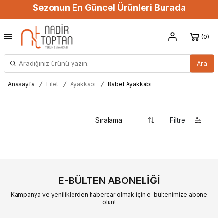
Sezonun En Güncel Ürünleri Burada
0
Ara
Anasayfa
/
Filet
/
Ayakkabı
/
Babet Ayakkabı
Filtre
E-BÜLTEN ABONELIĞI
Kampanya ve yeniliklerden haberdar olmak için e-bültenimize abone
olun!