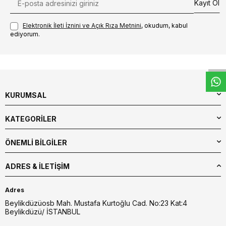
Kayıt Ol
Elektronik İleti İzni‌ni ve Açık Rıza Metni‌ni
, okudum, kabul
W
h
t
s
a
p
p
D
e
s
e
H
a
t
t
ediyorum.
KURUMSAL
KATEGORİLER
ÖNEMLİ BİLGİLER
ADRES & İLETIŞIM
Adres
Beylikdüzüosb Mah. Mustafa Kurtoğlu Cad. No:23 Kat:4
Beylikdüzü/ İSTANBUL