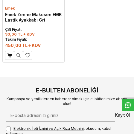
Emek
Emek Zenne Makosen EMK
Lastik Ayakkabı Gri
Çift Fiyatı:
90,00 TL + KDV
Takım Fiyatı:
450,00
TL
KDV
W
h
t
s
a
p
p
D
e
s
e
H
a
t
t
E-BÜLTEN ABONELIĞI
Kampanya ve yeniliklerden haberdar olmak için e-bültenimize abone
olun!
Kayıt Ol
Elektronik İleti İzni‌ni ve Açık Rıza Metni‌ni
, okudum, kabul
ediyorum.