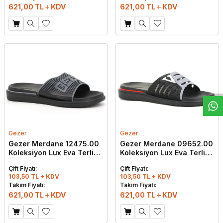
621,00
TL
KDV
621,00
TL
KDV
W
h
t
s
a
p
p
D
e
s
e
H
a
t
t
Gezer
Gezer
Gezer Merdane 12475.00
Gezer Merdane 09652.00
Koleksiyon Lux Eva Terlik
Koleksiyon Lux Eva Terlik
Siyah - Gri
Siyah - Gri - Beyaz
Çift Fiyatı:
Çift Fiyatı:
103,50 TL + KDV
103,50 TL + KDV
Takım Fiyatı:
Takım Fiyatı:
621,00
TL
KDV
621,00
TL
KDV