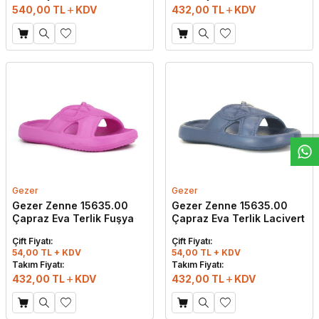
540,00
TL
KDV
432,00
TL
KDV
W
h
t
s
a
p
p
D
e
s
e
H
a
t
t
Gezer
Gezer
Gezer Zenne 15635.00
Gezer Zenne 15635.00
Çapraz Eva Terlik Fuşya
Çapraz Eva Terlik Lacivert
Çift Fiyatı:
Çift Fiyatı:
54,00 TL + KDV
54,00 TL + KDV
Takım Fiyatı:
Takım Fiyatı:
432,00
TL
KDV
432,00
TL
KDV