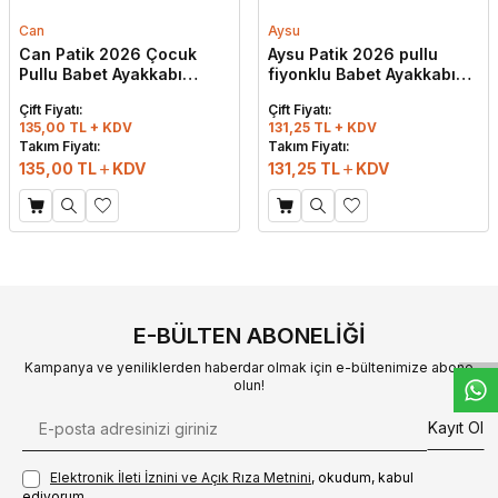
Can
Aysu
Can Patik 2026 Çocuk
Aysu Patik 2026 pullu
Pullu Babet Ayakkabı
fiyonklu Babet Ayakkabı
Siyah
Krem
Çift Fiyatı:
Çift Fiyatı:
135,00 TL + KDV
131,25 TL + KDV
Takım Fiyatı:
Takım Fiyatı:
135,00
TL
KDV
131,25
TL
KDV
W
h
t
s
a
p
p
D
e
s
e
H
a
t
t
E-BÜLTEN ABONELIĞI
Kampanya ve yeniliklerden haberdar olmak için e-bültenimize abone
olun!
Kayıt Ol
Elektronik İleti İzni‌ni ve Açık Rıza Metni‌ni
, okudum, kabul
ediyorum.