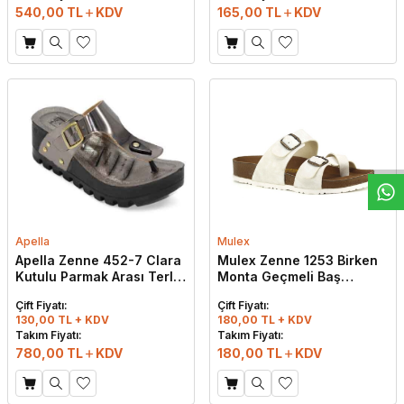
540,00
TL
KDV
165,00
TL
KDV
W
h
t
s
a
p
p
D
e
s
e
H
a
t
t
Apella
Mulex
Apella Zenne 452-7 Clara
Mulex Zenne 1253 Birken
Kutulu Parmak Arası Terlik
Monta Geçmeli Baş
Füme
Parmak Arası Terlik Beyaz
Çift Fiyatı:
Çift Fiyatı:
130,00 TL + KDV
180,00 TL + KDV
Takım Fiyatı:
Takım Fiyatı:
780,00
TL
KDV
180,00
TL
KDV