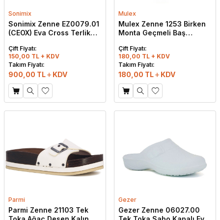
Sonimix
Mulex
Sonimix Zenne EZ0079.01
Mulex Zenne 1253 Birken
(CEOX) Eva Cross Terlik
Monta Geçmeli Baş
Pembe - Beyaz - Fuşya
Parmak Arası Terlik Kırmızı
Çift Fiyatı:
Çift Fiyatı:
150,00 TL + KDV
180,00 TL + KDV
Takım Fiyatı:
Takım Fiyatı:
900,00
TL
KDV
180,00
TL
KDV
Parmi
Gezer
Parmi Zenne 21103 Tek
Gezer Zenne 06027.00
Toka Ağaç Desen Kalın
Tek Toka Sabo Kapalı Eva