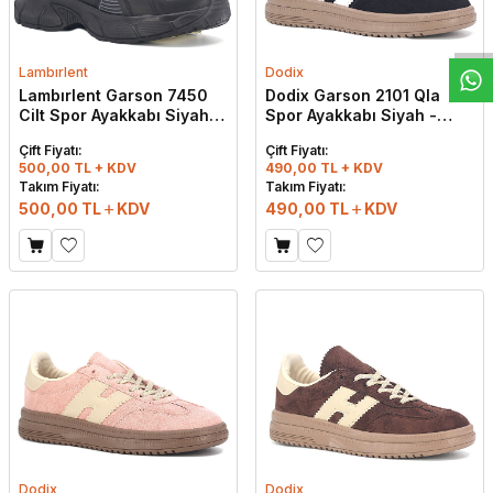
W
h
t
s
a
p
p
D
e
s
e
H
a
t
t
Lambırlent
Dodix
Lambırlent Garson 7450
Dodix Garson 2101 Qla
Cilt Spor Ayakkabı Siyah -
Spor Ayakkabı Siyah -
Füme
Beyaz
Çift Fiyatı:
Çift Fiyatı:
500,00 TL + KDV
490,00 TL + KDV
Takım Fiyatı:
Takım Fiyatı:
500,00
TL
KDV
490,00
TL
KDV
Dodix
Dodix