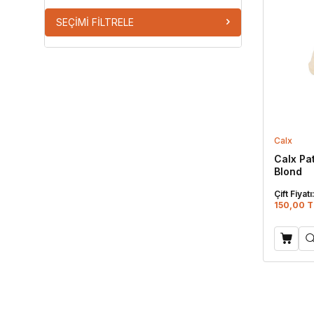
Taşlı Açık Pembe
SEÇIMI FILTRELE
Taşlı Bej
Taşlı Kırmızı
Taşlı Lila
Taşlı Mor
Taşlı Soft Sarı
Calx
Vizon
Calx Pa
Vizon - Kırmızı
Blond
Yeşil
Çift Fiyatı
150,00 T