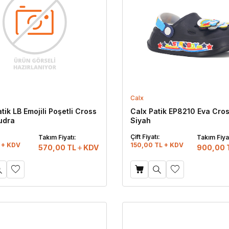
Calx
tik LB Emojili Poşetli Cross
Calx Patik EP8210 Eva Cros
Pudra
Siyah
:
Çift Fiyatı:
Takım Fiyatı:
Takım Fiyat
 + KDV
150,00 TL + KDV
570,00
TL
KDV
900,00