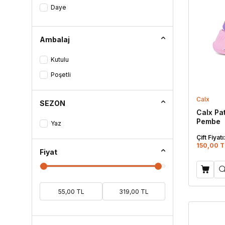
Daye
Lacivert - Kırmızı
Lotus
Lila - Krem
Mimu
Ambalaj
Lila - Pembe
Poliva
Mavi
Kutulu
Twingo
Mint Yeşili
Poşetli
Mor
Calx
Pembe
SEZON
Calx Pa
Pudra
Pembe
Yaz
Saks Mavi
Çift Fiyatı
150,00 T
Sedef
Fiyat
Siyah
Siyah - Krem
Soft Sarı
Somon
Su Yeşili - Pembe