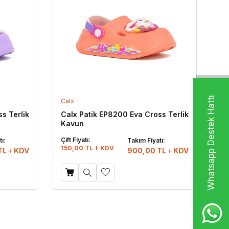
Whatsapp Destek Hattı
Calx
s Terlik
Calx Patik EP8200 Eva Cross Terlik
Kavun
Çift Fiyatı:
ı:
Takım Fiyatı:
150,00 TL + KDV
TL
KDV
900,00
TL
KDV