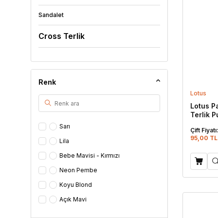
Sandalet
Cross Terlik
Eva Terlik
Lux Eva Terlik
Renk
Lotus
Kaydırmaz Terlik
Lotus Pa
Terlik 
Parmak Arası Terlik
Sarı
Çift Fiyatı
Döngülü Terlik
95,00 TL
Lila
Bebe Mavisi - Kırmızı
Sabo / Tıbbi Terlik
Neon Pembe
Ev Terliği
Koyu Blond
Çanak Terlik
Açık Mavi
Açık Pembe