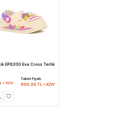
tik EP8200 Eva Cross Terlik
:
Takım Fiyatı:
L + KDV
900,00
TL
KDV