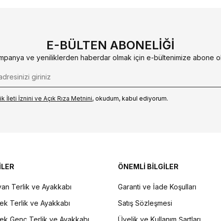
E-BÜLTEN ABONELIĞI
mpanya ve yeniliklerden haberdar olmak için e-bültenimize abone ol
k İleti İzni‌ni ve Açık Rıza Metni‌ni
, okudum, kabul ediyorum.
İLER
ÖNEMLİ BİLGİLER
an Terlik ve Ayakkabı
Garanti ve İade Koşulları
ek Terlik ve Ayakkabı
Satış Sözleşmesi
ek Genç Terlik ve Ayakkabı
Üyelik ve Kullanım Şartları