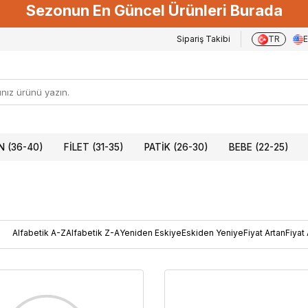
Sezonun En Güncel Ürünleri Burada
Sipariş Takibi
TR
 (36-40)
FILET (31-35)
PATIK (26-30)
BEBE (22-25)
Alfabetik A-Z
Alfabetik Z-A
Yeniden Eskiye
Eskiden Yeniye
Fiyat Artan
Fiyat