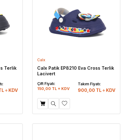
Calx
s Terlik
Calx Patik EP8210 Eva Cross Terlik
Lacivert
Çift Fiyatı:
ı:
Takım Fiyatı:
150,00 TL + KDV
TL
KDV
900,00
TL
KDV