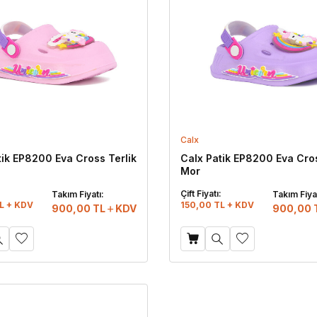
Calx
tik EP8200 Eva Cross Terlik
Calx Patik EP8200 Eva Cros
Mor
:
Çift Fiyatı:
Takım Fiyatı:
Takım Fiyat
L + KDV
150,00 TL + KDV
900,00
TL
KDV
900,00