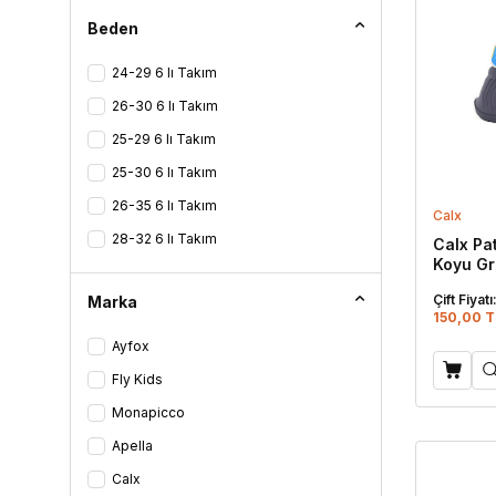
Baybi Fuşya
Beden
Baybi Lila
24-29 6 lı Takım
Baybi Pembe
26-30 6 lı Takım
Bebe Mavisi
25-29 6 lı Takım
Bej
25-30 6 lı Takım
Bej - Pembe
26-35 6 lı Takım
Calx
Beyaz
28-32 6 lı Takım
Calx Pa
Blond
Koyu Gr
Ekru - Taba
Çift Fiyatı
Marka
150,00 T
Gri
Ayfox
Kavun
Fly Kids
Kırmızı
Monapicco
Koyu Gri
Apella
Krem
Calx
Lacivert