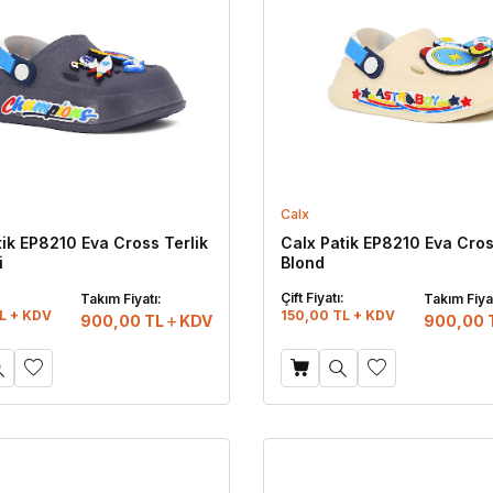
Calx
tik EP8210 Eva Cross Terlik
Calx Patik EP8210 Eva Cros
i
Blond
:
Çift Fiyatı:
Takım Fiyatı:
Takım Fiyat
L + KDV
150,00 TL + KDV
900,00
TL
KDV
900,00