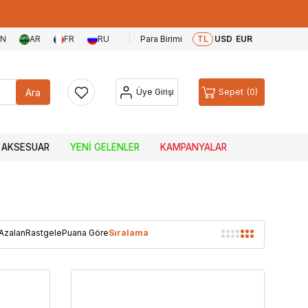
EN
AR
FR
RU
Para Birimi
TL
USD
EUR
Ara
Üye Girişi
Sepet
0
AKSESUAR
YENI GELENLER
KAMPANYALAR
 Azalan
Rastgele
Puana Göre
Sıralama