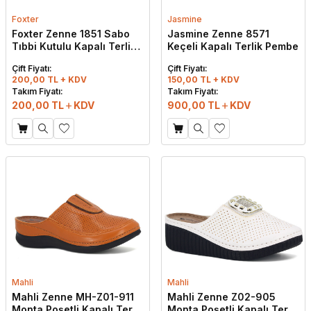
Foxter
Jasmine
Foxter Zenne 1851 Sabo
Jasmine Zenne 8571
Tıbbi Kutulu Kapalı Terlik
Keçeli Kapalı Terlik Pembe
Beyaz
Çift Fiyatı:
Çift Fiyatı:
200,00 TL + KDV
150,00 TL + KDV
Takım Fiyatı:
Takım Fiyatı:
200,00
TL
KDV
900,00
TL
KDV
Mahli
Mahli
Mahli Zenne MH-Z01-911
Mahli Zenne Z02-905
Monta Poşetli Kapalı Terlik
Monta Poşetli Kapalı Terlik