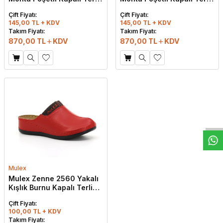
Taba
Beyaz
Çift Fiyatı:
Çift Fiyatı:
145,00 TL + KDV
145,00 TL + KDV
Takım Fiyatı:
Takım Fiyatı:
870,00
TL
KDV
870,00
TL
KDV
W
h
t
s
a
p
p
D
e
s
e
H
a
t
t
Mulex
Mulex Zenne 2560 Yakalı
Kışlık Burnu Kapalı Terlik
Kırmızı
Çift Fiyatı:
100,00 TL + KDV
Takım Fiyatı: