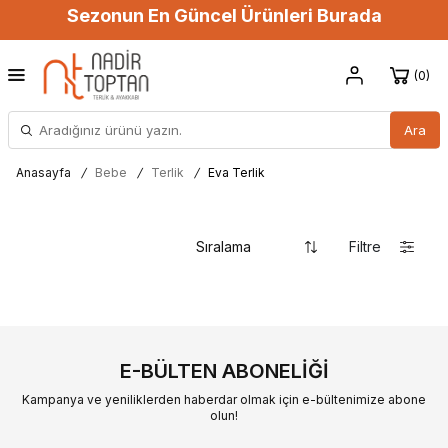
Sezonun En Güncel Ürünleri Burada
0
Ara
Anasayfa
/
Bebe
/
Terlik
/
Eva Terlik
Filtre
E-BÜLTEN ABONELIĞI
Kampanya ve yeniliklerden haberdar olmak için e-bültenimize abone
olun!