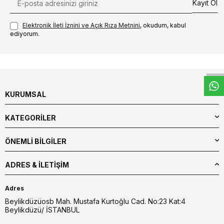
Kayıt Ol
Elektronik İleti İzni‌ni ve Açık Rıza Metni‌ni
, okudum, kabul
ediyorum.
W
h
t
s
a
p
p
D
e
s
e
H
a
t
t
KURUMSAL
KATEGORİLER
ÖNEMLİ BİLGİLER
ADRES & İLETIŞIM
Adres
Beylikdüzüosb Mah. Mustafa Kurtoğlu Cad. No:23 Kat:4
Beylikdüzü/ İSTANBUL