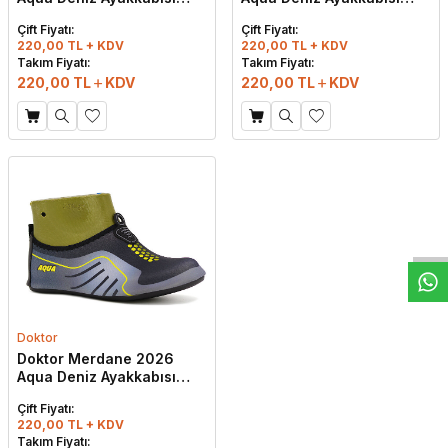
M40
M17
Çift Fiyatı:
Çift Fiyatı:
220,00 TL + KDV
220,00 TL + KDV
Takım Fiyatı:
Takım Fiyatı:
220,00
TL
KDV
220,00
TL
KDV
W
h
t
s
a
p
p
D
e
s
e
H
a
t
t
Doktor
Doktor Merdane 2026
Aqua Deniz Ayakkabısı
M26
Çift Fiyatı:
220,00 TL + KDV
Takım Fiyatı: