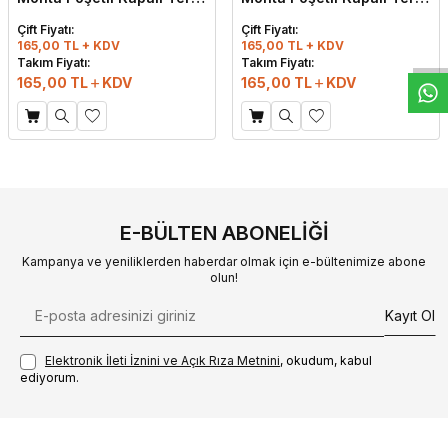
W
h
t
s
a
p
p
D
e
s
e
H
a
t
t
Siyah
Taba
Çift Fiyatı:
Çift Fiyatı:
165,00 TL + KDV
165,00 TL + KDV
Takım Fiyatı:
Takım Fiyatı:
165,00
TL
KDV
165,00
TL
KDV
E-BÜLTEN ABONELIĞI
Kampanya ve yeniliklerden haberdar olmak için e-bültenimize abone
olun!
Kayıt Ol
Elektronik İleti İzni‌ni ve Açık Rıza Metni‌ni
, okudum, kabul
ediyorum.