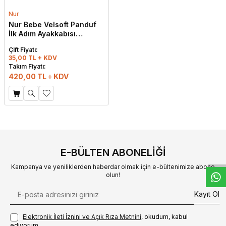
Nur
Nur Bebe Velsoft Panduf
İlk Adım Ayakkabısı
Standart
Çift Fiyatı:
35,00 TL + KDV
Takım Fiyatı:
420,00
TL
KDV
W
h
t
s
a
p
p
D
e
s
e
H
a
t
t
E-BÜLTEN ABONELIĞI
Kampanya ve yeniliklerden haberdar olmak için e-bültenimize abone
olun!
Kayıt Ol
Elektronik İleti İzni‌ni ve Açık Rıza Metni‌ni
, okudum, kabul
ediyorum.