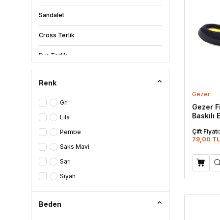
Sandalet
Cross Terlik
Eva Terlik
Lux Eva Terlik
Renk
Gezer
Kaydırmaz Terlik
Gri
Gezer F
Baskılı 
Parmak Arası Terlik
Lila
Çift Fiyatı
Pembe
Döngülü Terlik
79,00 TL
Saks Mavi
Ev Terliği
Sarı
Siyah
Çanak Terlik
Sabo / Tıbbi Terlik
Beden