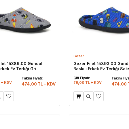
Gezer
ilet 15389.00 Gondol
Gezer Filet 15893.00 Gond
Erkek Ev Terliği Gri
Baskılı Erkek Ev Terliği Sa
:
Çift Fiyatı:
Takım Fiyatı:
Takım Fiya
 + KDV
79,00 TL + KDV
474,00
TL
KDV
474,00