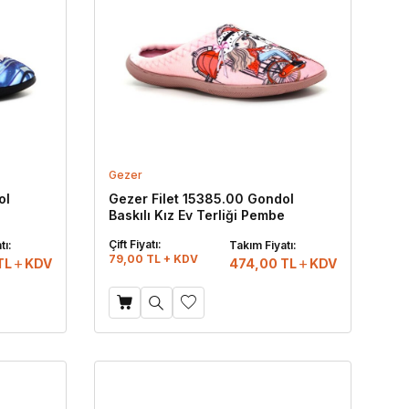
Gezer
ol
Gezer Filet 15385.00 Gondol
Baskılı Kız Ev Terliği Pembe
Çift Fiyatı:
tı:
Takım Fiyatı:
79,00 TL + KDV
TL
KDV
474,00
TL
KDV