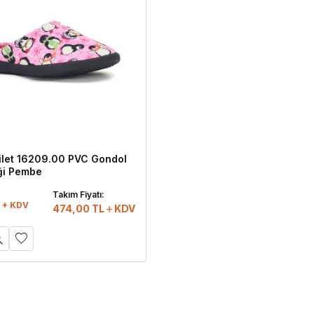
ilet 16209.00 PVC Gondol
iği Pembe
:
Takım Fiyatı:
 + KDV
474,00
TL
KDV