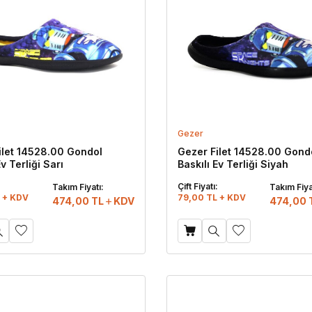
Gezer
ilet 14528.00 Gondol
Gezer Filet 14528.00 Gond
Ev Terliği Sarı
Baskılı Ev Terliği Siyah
:
Çift Fiyatı:
Takım Fiyatı:
Takım Fiya
 + KDV
79,00 TL + KDV
474,00
TL
KDV
474,00