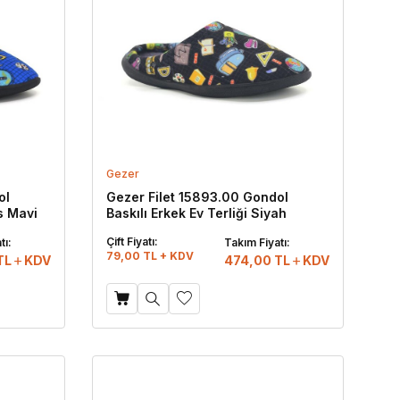
Gezer
ol
Gezer Filet 15893.00 Gondol
ks Mavi
Baskılı Erkek Ev Terliği Siyah
Çift Fiyatı:
tı:
Takım Fiyatı:
79,00 TL + KDV
TL
KDV
474,00
TL
KDV