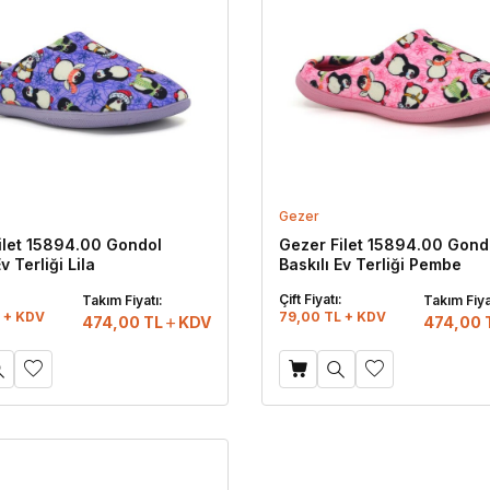
Gezer
ilet 15894.00 Gondol
Gezer Filet 15894.00 Gond
v Terliği Lila
Baskılı Ev Terliği Pembe
:
Çift Fiyatı:
Takım Fiyatı:
Takım Fiya
 + KDV
79,00 TL + KDV
474,00
TL
KDV
474,00