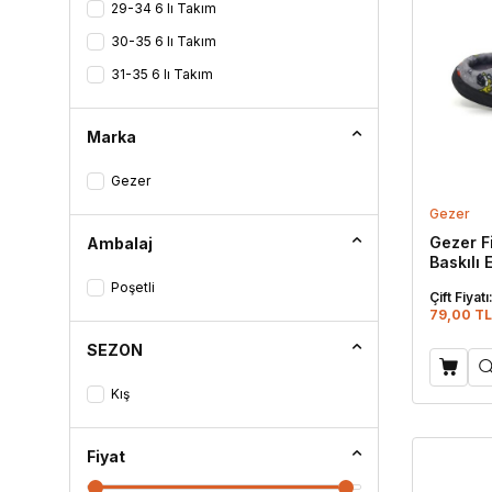
29-34 6 lı Takım
30-35 6 lı Takım
31-35 6 lı Takım
Marka
Gezer
Gezer
Gezer F
Ambalaj
Baskılı 
Poşetli
Çift Fiyatı
79,00 TL
SEZON
Kış
Fiyat