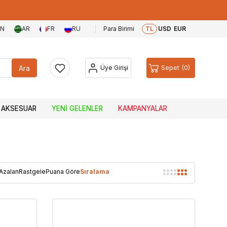
EN
AR
FR
RU
Para Birimi
TL
USD
EUR
Ara
Üye Girişi
Sepet
0
AKSESUAR
YENI GELENLER
KAMPANYALAR
 Azalan
Rastgele
Puana Göre
Sıralama