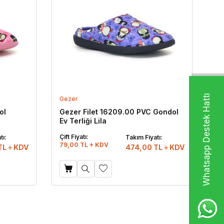
Whatsapp Destek Hattı
Gezer
ol
Gezer Filet 16209.00 PVC Gondol
Ev Terliği Lila
Çift Fiyatı:
tı:
Takım Fiyatı:
79,00 TL + KDV
TL
KDV
474,00
TL
KDV