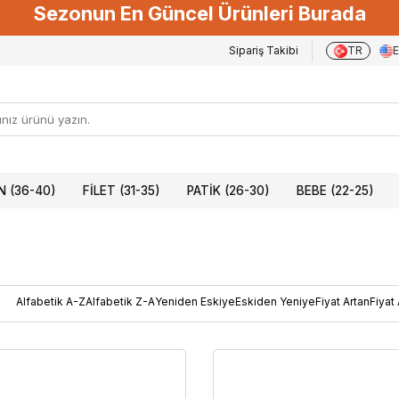
Sezonun En Güncel Ürünleri Burada
Sipariş Takibi
TR
 (36-40)
FILET (31-35)
PATIK (26-30)
BEBE (22-25)
Alfabetik A-Z
Alfabetik Z-A
Yeniden Eskiye
Eskiden Yeniye
Fiyat Artan
Fiyat