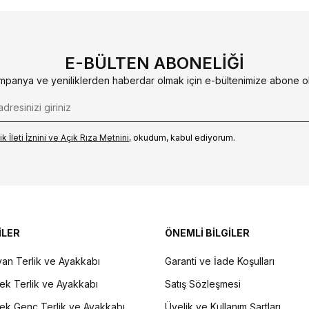
E-BÜLTEN ABONELIĞI
mpanya ve yeniliklerden haberdar olmak için e-bültenimize abone ol
k İleti İzni‌ni ve Açık Rıza Metni‌ni
, okudum, kabul ediyorum.
İLER
ÖNEMLİ BİLGİLER
an Terlik ve Ayakkabı
Garanti ve İade Koşulları
ek Terlik ve Ayakkabı
Satış Sözleşmesi
ek Genç Terlik ve Ayakkabı
Üyelik ve Kullanım Şartları