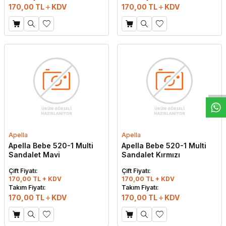
170,00
TL
KDV
170,00
TL
KDV
W
h
t
s
a
p
p
D
e
s
e
H
a
t
t
Apella
Apella
Apella Bebe 520-1 Multi
Apella Bebe 520-1 Multi
Sandalet Mavi
Sandalet Kırmızı
Çift Fiyatı:
Çift Fiyatı:
170,00 TL + KDV
170,00 TL + KDV
Takım Fiyatı:
Takım Fiyatı:
170,00
TL
KDV
170,00
TL
KDV