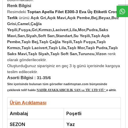
Renk Bilgisi
Resimdeki
Toptan Apella Filet E300-3 Eva Üç Etiketli Cross
Terlik
ürünü
Açık Gri,Açık Mavi,Açık Pembe,Bej,Beyaz,Buz
Grisi,Camel,Çağla
Yeşili,Fuşya,Gri,Kırmızı,Lacivert,Lila,Mor,Pudra,Saks
Mavi,Sarı,Siyah,Soft Sarı,Standart,Su Yeşili,Taşlı Açık
Pembe,Taşlı Bej,Taşlı Çağla Yeşili,Taşlı Fuşya,Taşlı
Kırmızı,Taşlı Lacivert,Taşlı Lila,Taşlı Mor,Taşlı Pudra,Taşlı
Saks Mavi,Taşlı Siyah,Taşlı Soft Sarı,Turuncu,Vizon
renk
olarak gönderilecektir.
Oluşturduğunuz siparişiniz en geç 3 iş günü içerisinde kargoya
teslim edilecektir.
Asorti Bilgisi :
31-35/6
Site içerisinde bulunan tüm görseller nadirtoptan.com bünyesinde
çekilerek telif hakkı
NADİR AYAKKABICILIK SAN ve TİC LTD ŞTİ ‘
e aittir.
Ürün Açıklaması
Ambalaj
Poşetli
SEZON
Yaz