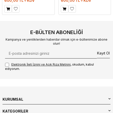
600,00
TL
KDV
600,00
TL
KDV
E-BÜLTEN ABONELIĞI
Kampanya ve yeniliklerden haberdar olmak için e-bültenimize abone
olun!
Kayıt Ol
Elektronik İleti İzni‌ni ve Açık Rıza Metni‌ni
, okudum, kabul
ediyorum.
KURUMSAL
KATEGORİLER