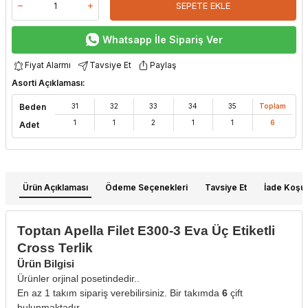
SEPETE EKLE
Whatsapp İle Sipariş Ver
Fiyat Alarmı
Tavsiye Et
Paylaş
Asorti Açıklaması:
Beden
31
32
33
34
35
Toplam
1
1
2
1
1
6
Adet
Ürün Açıklaması
Ödeme Seçenekleri
Tavsiye Et
İade Koşull
Toptan Apella Filet E300-3 Eva Üç Etiketli
Cross Terlik
Ürün Bilgisi
W
h
t
s
a
p
p
D
e
s
e
H
a
t
t
Ürünler orjinal posetindedir..
En az 1 takım sipariş verebilirsiniz. Bir takımda
6
çift
bulunmaktadır.