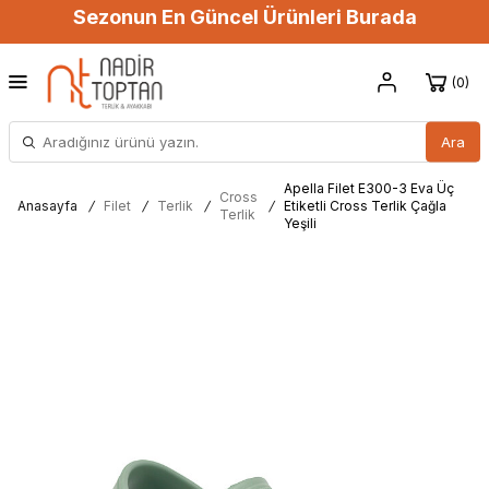
Sezonun En Güncel Ürünleri Burada
0
Ara
Apella Filet E300-3 Eva Üç
Cross
Anasayfa
/
Filet
/
Terlik
/
/
Etiketli Cross Terlik Çağla
Terlik
Yeşili