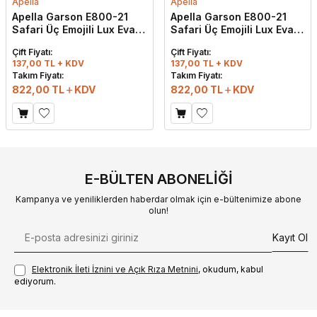
Apella
Apella
Apella Garson E800-21
Apella Garson E800-21
Safari Üç Emojili Lux Eva
Safari Üç Emojili Lux Eva
Terlik Bej
Terlik Buz Grisi
Çift Fiyatı:
Çift Fiyatı:
137,00 TL + KDV
137,00 TL + KDV
Takım Fiyatı:
Takım Fiyatı:
822,00
TL
KDV
822,00
TL
KDV
E-BÜLTEN ABONELIĞI
Kampanya ve yeniliklerden haberdar olmak için e-bültenimize abone
olun!
Kayıt Ol
Elektronik İleti İzni‌ni ve Açık Rıza Metni‌ni
, okudum, kabul
ediyorum.