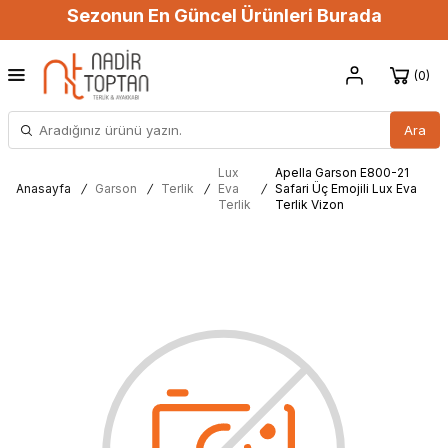
Sezonun En Güncel Ürünleri Burada
0
Ara
Lux
Apella Garson E800-21
Anasayfa
/
Garson
/
Terlik
/
Eva
/
Safari Üç Emojili Lux Eva
Terlik
Terlik Vizon