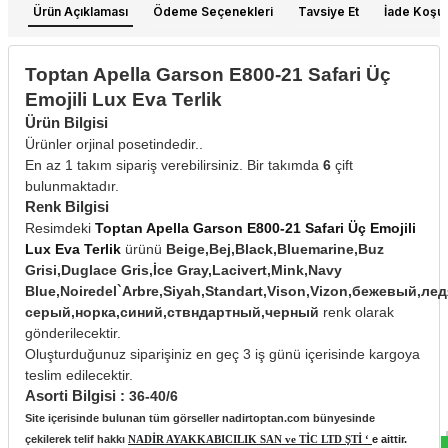
Ürün Açıklaması
Ödeme Seçenekleri
Tavsiye Et
İade Koşull
Toptan Apella Garson E800-21 Safari Üç
Emojili Lux Eva Terlik
Ürün Bilgisi
Ürünler orjinal posetindedir..
En az 1 takım sipariş verebilirsiniz. Bir takımda
6
çift
bulunmaktadır.
Renk Bilgisi
Resimdeki
Toptan Apella Garson E800-21 Safari Üç Emojili
Lux Eva Terlik
ürünü
Beige,Bej,Black,Bluemarine,Buz
Grisi,Duglace Gris,İce Gray,Lacivert,Mink,Navy
Blue,Noiredel`Arbre,Siyah,Standart,Vison,Vizon,бежевый,ле
серый,норка,синий,ствндартный,черный
renk olarak
gönderilecektir.
Oluşturduğunuz siparişiniz en geç 3 iş günü içerisinde kargoya
teslim edilecektir.
Asorti Bilgisi :
36-40/6
Site içerisinde bulunan tüm görseller nadirtoptan.com bünyesinde
çekilerek telif hakkı
NADİR AYAKKABICILIK SAN ve TİC LTD ŞTİ ‘
e aittir.