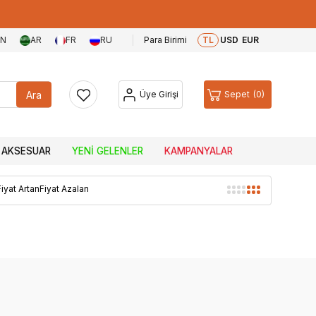
EN
AR
FR
RU
Para Birimi
TL
USD
EUR
Ara
Üye Girişi
Sepet
0
AKSESUAR
YENI GELENLER
KAMPANYALAR
Fiyat Artan
Fiyat Azalan