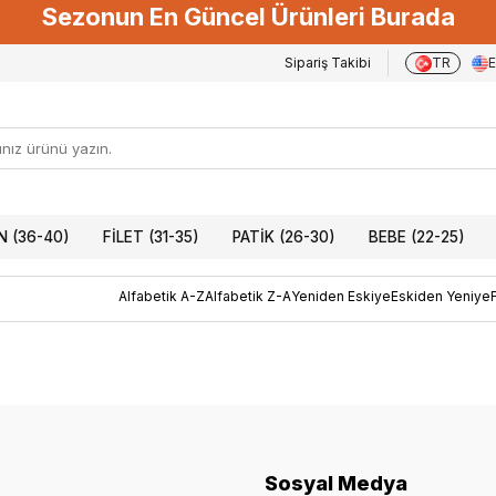
Sezonun En Güncel Ürünleri Burada
Sipariş Takibi
TR
 (36-40)
FILET (31-35)
PATIK (26-30)
BEBE (22-25)
Alfabetik A-Z
Alfabetik Z-A
Yeniden Eskiye
Eskiden Yeniye
Sosyal Medya