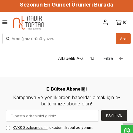
Sezonun En Güncel Ürünleri Burada
0
Ara
Filtre
E-Bülten Aboneliği
Kampanya ve yeniliklerden haberdar olmak için e-
W
h
t
s
a
p
p
D
e
s
e
H
a
t
t
bültenimize abone olun!
KAYIT OL
KVKK Sözleşmesi'ni
, okudum, kabul ediyorum.